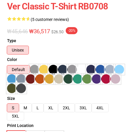
Ver Classic T-Shirt RB0708
(5 customer reviews)
₩45,646
₩36,517
-20%
$26.50
Type
Unisex
Color
Default
Size
S
M
L
XL
2XL
3XL
4XL
5XL
Print Location