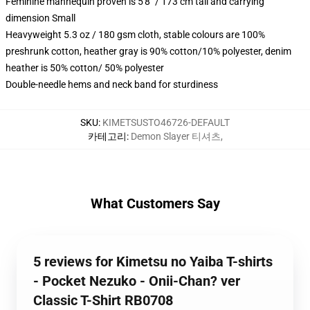
Feminine mannequin proven is 5'8" / 173 cm tall and carrying
dimension Small
Heavyweight 5.3 oz / 180 gsm cloth, stable colours are 100%
preshrunk cotton, heather gray is 90% cotton/10% polyester, denim
heather is 50% cotton/ 50% polyester
Double-needle hems and neck band for sturdiness
SKU
:
KIMETSUSTO46726-DEFAULT
카테고리
:
Demon Slayer 티셔츠
,
What Customers Say
5 reviews for Kimetsu no Yaiba T-shirts
- Pocket Nezuko - Onii-Chan? ver
Classic T-Shirt RB0708