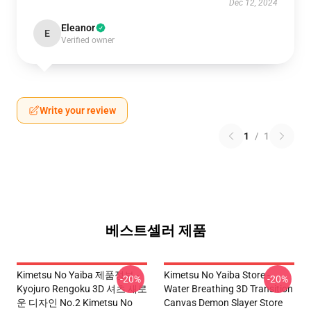
Dec 12, 2024
Eleanor
E
Verified owner
Write your review
1
/
1
베스트셀러 제품
Kimetsu No Yaiba 제품정보 -
Kimetsu No Yaiba Store -
-20%
-20%
Kyojuro Rengoku 3D 셔츠 새로
Water Breathing 3D Transition
운 디자인 No.2 Kimetsu No
Canvas Demon Slayer Store