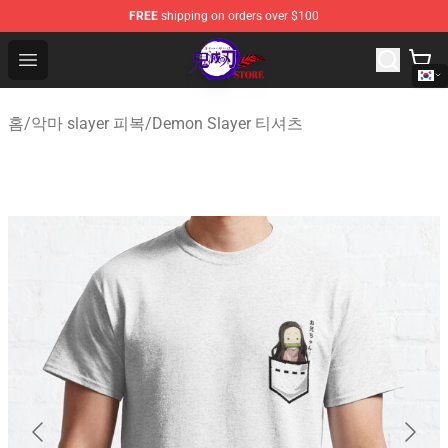
FREE
shipping on orders over $100
Kimetsu no Yaiba Store - Official Kimetsu no Yaiba Mer
Open menu
홈
/
악마 slayer 피복
/
Demon Slayer 티셔츠