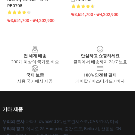
RB0708
₩3,651,700 - ₩4,202,900
₩3,651,700 - ₩4,202,900
Footer
전 세계 배송
안심하고 쇼핑하세요
200개 이상의 국가로 배송
클릭에서 배송까지 24/7 보호
국제 보증
100% 안전한 결제
사용 국가에서 제공
페이팔 / 마스터카드 / 비자
기타 제품
우리의 본사
: 5450 Townsend St, 샌프란시스코, CA 94107, 미국
우리의 창고
: 아니오 25 Hongxing 중간 도로, Beiliu 시, 산동성, CN