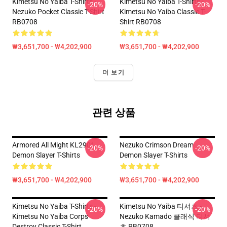
Kimetsu No Yaiba T-Shirts -
Kimetsu No Yaiba T-Shirts -
-20%
-20%
Nezuko Pocket Classic T-Shirt
Kimetsu No Yaiba Classic T-
RB0708
Shirt RB0708
₩3,651,700 - ₩4,202,900
₩3,651,700 - ₩4,202,900
더 보기
관련 상품
Armored All Might KL2901
Nezuko Crimson Dream
-20%
-20%
Demon Slayer T-Shirts
Demon Slayer T-Shirts
₩3,651,700 - ₩4,202,900
₩3,651,700 - ₩4,202,900
Kimetsu No Yaiba T-Shirts -
Kimetsu No Yaiba 티셔츠 -
-20%
-20%
Kimetsu No Yaiba Corps
Nezuko Kamado 클래식 티셔
Destroy Classic T-Shirt
츠 RB0708