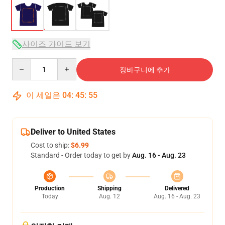
사이즈 가이드 보기
Quantity
장바구니에 추가
이 세일은
04
:
45
:
54
Deliver to United States
Cost to ship:
$6.99
Standard - Order today to get by
Aug. 16 - Aug. 23
Production
Shipping
Delivered
Today
Aug. 12
Aug. 16 - Aug. 23