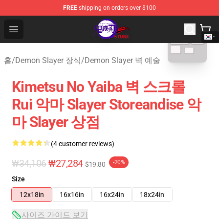
FREE
shipping on orders over $100
blank template
Kimetsu no Yaiba Store - Official Kimetsu no Yaiba Mer
Open menu
홈
/
Demon Slayer 장식
/
Demon Slayer 벽 예술
Kimetsu No Yaiba 벽 스크롤
Rui 악마 Slayer Storeandise 악
마 Slayer 상점
(4 customer reviews)
₩34,106
₩27,284
-20%
$19.80
Size
12x18in
16x16in
16x24in
18x24in
사이즈 가이드 보기