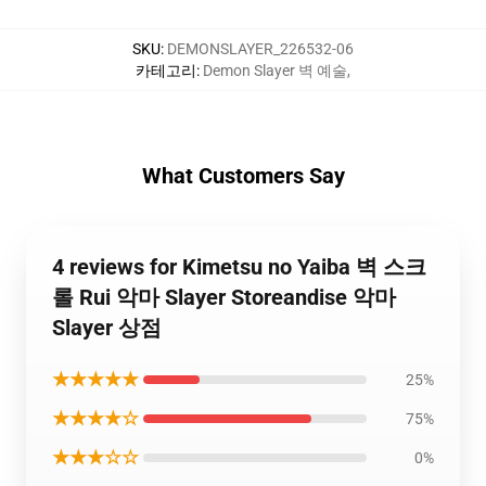
SKU
:
DEMONSLAYER_226532-06
카테고리
:
Demon Slayer 벽 예술
,
What Customers Say
4 reviews for Kimetsu no Yaiba 벽 스크
롤 Rui 악마 Slayer Storeandise 악마
Slayer 상점
★★★★★
25%
★★★★☆
75%
★★★☆☆
0%