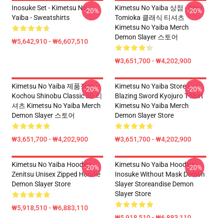
Inosuke Set - Kimetsu No
Kimetsu No Yaiba 상점 - Giyu
-20%
-20%
Yaiba - Sweatshirts
Tomioka 클래식 티셔츠
Kimetsu No Yaiba Merch
Demon Slayer 스토어
₩5,642,910 - ₩6,607,510
₩3,651,700 - ₩4,202,900
Kimetsu No Yaiba 제품정보 -
Kimetsu No Yaiba Store -
-20%
-20%
Kochou Shinobu Classic 3D 티
Blazing Sword Kyojuro T-Shirt
셔츠 Kimetsu No Yaiba Merch
Kimetsu No Yaiba Merch
Demon Slayer 스토어
Demon Slayer Store
₩3,651,700 - ₩4,202,900
₩3,651,700 - ₩4,202,900
Kimetsu No Yaiba Hoodies -
Kimetsu No Yaiba Hoodies -
-20%
-20%
Zenitsu Unisex Zipped Hoodie
Inosuke Without Mask Demon
Demon Slayer Store
Slayer Storeandise Demon
Slayer Store
₩5,918,510 - ₩6,883,110
₩5,918,510 - ₩6,883,110