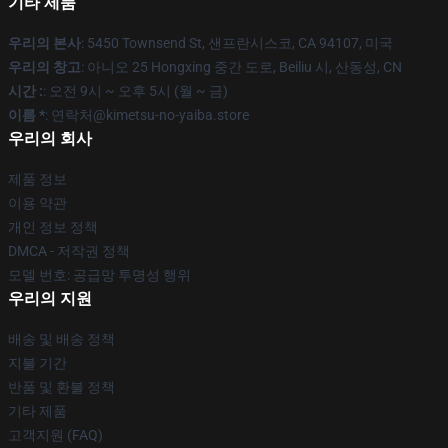
기타 제품
우리의 본사
: 5450 Townsend St, 샌프란시스코, CA 94107, 미국
우리의 창고
: 아니오 25 Hongxing 중간 도로, Beiliu 시, 산동성, CN
시간 :
: 오전 9시 ~ 오후 5시 (월 ~ 금)
이름 *
: 연락처@kimetsu-no-yaiba.store
우리의 회사
제품 정보
이용 약관
개인 정보 정책
DMCA - 저작권 정책
모델 번호: 공급망 투명성 행위
우리의 지원
배송 및 배송 정책
지불 기간
반품 및 환불 정책
기타 제품
고객지원 (FAQ)