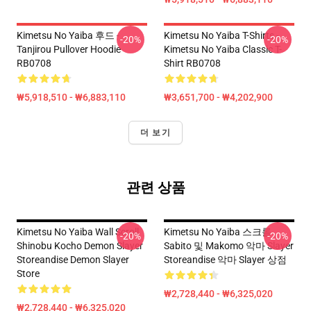
Kimetsu No Yaiba 후드 -
Kimetsu No Yaiba T-Shirts -
-20%
-20%
Tanjirou Pullover Hoodie
Kimetsu No Yaiba Classic T-
RB0708
Shirt RB0708
₩5,918,510 - ₩6,883,110
₩3,651,700 - ₩4,202,900
더 보기
관련 상품
Kimetsu No Yaiba Wall Scroll
Kimetsu No Yaiba 스크롤
-20%
-20%
Shinobu Kocho Demon Slayer
Sabito 및 Makomo 악마 Slayer
Storeandise Demon Slayer
Storeandise 악마 Slayer 상점
Store
₩2,728,440 - ₩6,325,020
₩2,728,440 - ₩6,325,020