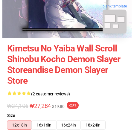
blank template
Kimetsu No Yaiba Wall Scroll
Shinobu Kocho Demon Slayer
Storeandise Demon Slayer
Store
(2 customer reviews)
₩34,106
₩27,284
-20%
$19.80
Size
12x18in
16x16in
16x24in
18x24in