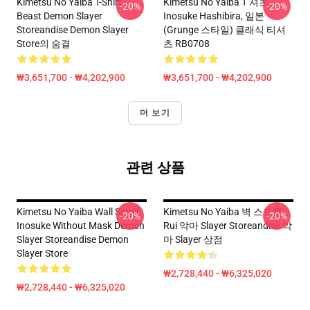
Kimetsu No Yaiba T-Shirt -
Kimetsu No Yaiba T 셔츠 -
-20%
-20%
Beast Demon Slayer
Inosuke Hashibira, 일본
Storeandise Demon Slayer
(Grunge 스타일) 클래식 티셔
Store의 숨결
츠 RB0708
₩3,651,700 - ₩4,202,900
₩3,651,700 - ₩4,202,900
더 보기
관련 상품
Kimetsu No Yaiba Wall Scroll
Kimetsu No Yaiba 벽 스크롤
-20%
-20%
Inosuke Without Mask Demon
Rui 악마 Slayer Storeandise 악
Slayer Storeandise Demon
마 Slayer 상점
Slayer Store
₩2,728,440 - ₩6,325,020
₩2,728,440 - ₩6,325,020