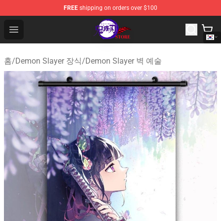
FREE
shipping on orders over $100
Kimetsu no Yaiba Store - Official Kimetsu no Yaiba Mer
Open menu
홈
/
Demon Slayer 장식
/
Demon Slayer 벽 예술