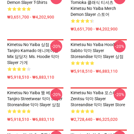
Demon Slayer T-Shirts
Tomioka 클래식 티셔츠
Kimetsu No Yaiba Merch
Demon Slayer 스토어
₩3,651,700 - ₩4,202,900
₩3,651,700 - ₩4,202,900
Kimetsu No Yaiba 상점 -
Kimetsu No Yaiba Hoodies -
-20%
-20%
Tanjiro Kamado 애니메이션
Sabito 악마 Slayer
Mix 담당자: Ms. Hoodie 악마
Storeandise 악마 Slayer 상점
Slayer 가게
₩5,918,510 - ₩6,883,110
₩5,918,510 - ₩6,883,110
Kimetsu No Yaiba 뚱 베어 -
Kimetsu No Yaiba 포스터
-20%
-20%
Tanjiro Streetwear 악마 Slayer
Zenitsu 악마 Slayer
Storeandise 악마 Slayer 상점
Storeandise 악마 Slayer Store
₩5,918,510 - ₩6,883,110
₩2,728,440 - ₩6,325,020