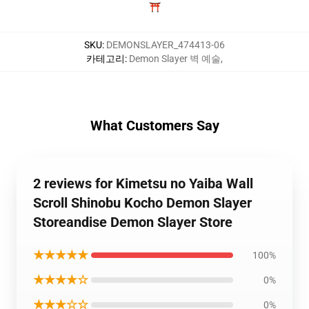
⛩️
SKU
:
DEMONSLAYER_474413-06
카테고리
:
Demon Slayer 벽 예술
,
What Customers Say
2 reviews for Kimetsu no Yaiba Wall
Scroll Shinobu Kocho Demon Slayer
Storeandise Demon Slayer Store
★★★★★
100%
★★★★☆
0%
★★★☆☆
0%