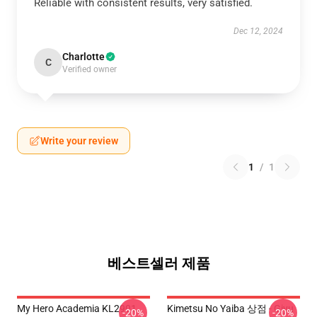
Reliable with consistent results, very satisfied.
Dec 12, 2024
Charlotte
C
Verified owner
Write your review
1
/
1
베스트셀러 제품
My Hero Academia KL2901
Kimetsu No Yaiba 상점 - Giyu
-20%
-20%