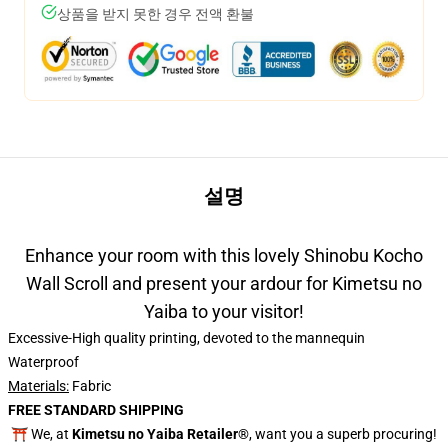
상품을 받지 못한 경우 전액 환불
설명
Enhance your room with this lovely Shinobu Kocho
Wall Scroll and present your ardour for Kimetsu no
Yaiba to your visitor!
Excessive-High quality printing, devoted to the mannequin
Waterproof
Materials:
Fabric
FREE STANDARD SHIPPING
⛩️ We, at
Kimetsu no Yaiba Retailer®
, want you a superb procuring!