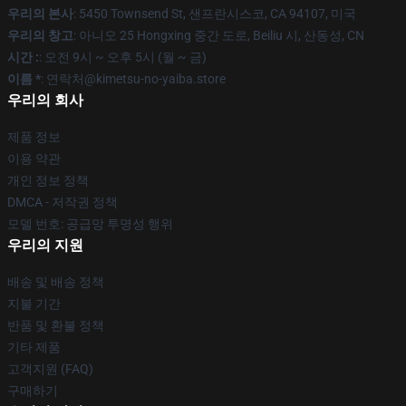
우리의 본사
: 5450 Townsend St, 샌프란시스코, CA 94107, 미국
우리의 창고
: 아니오 25 Hongxing 중간 도로, Beiliu 시, 산동성, CN
시간 :
: 오전 9시 ~ 오후 5시 (월 ~ 금)
이름 *
: 연락처@kimetsu-no-yaiba.store
우리의 회사
제품 정보
이용 약관
개인 정보 정책
DMCA - 저작권 정책
모델 번호: 공급망 투명성 행위
우리의 지원
배송 및 배송 정책
지불 기간
반품 및 환불 정책
기타 제품
고객지원 (FAQ)
구매하기