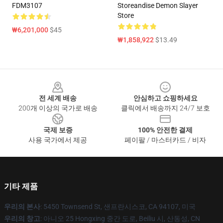
FDM3107
Storeandise Demon Slayer
Store
₩6,201,000
$45
₩1,858,922
$13.49
Footer
전 세계 배송
안심하고 쇼핑하세요
200개 이상의 국가로 배송
클릭에서 배송까지 24/7 보호
국제 보증
100% 안전한 결제
사용 국가에서 제공
페이팔 / 마스터카드 / 비자
기타 제품
우리의 본사
: 5450 Townsend St, 샌프란시스코, CA 94107, 미국
우리의 창고
: 아니오 25 Hongxing 중간 도로, Beiliu 시, 산동성, CN