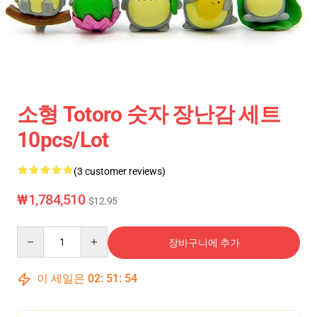
소형 Totoro 숫자 장난감 세트
10pcs/lot
(3 customer reviews)
₩1,784,510
$12.95
Quantity
장바구니에 추가
이 세일은
02
:
51
:
53