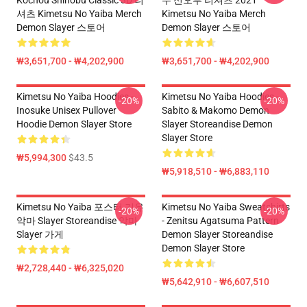
Kochou Shinobu Classic 3D 티
우 신오부 티셔츠 2021
셔츠 Kimetsu No Yaiba Merch
Kimetsu No Yaiba Merch
Demon Slayer 스토어
Demon Slayer 스토어
₩3,651,700 - ₩4,202,900
₩3,651,700 - ₩4,202,900
Kimetsu No Yaiba Hoodies -
Kimetsu No Yaiba Hoodies -
-20%
-20%
Inosuke Unisex Pullover
Sabito & Makomo Demon
Hoodie Demon Slayer Store
Slayer Storeandise Demon
Slayer Store
₩5,994,300
$43.5
₩5,918,510 - ₩6,883,110
Kimetsu No Yaiba 포스터 기유
Kimetsu No Yaiba Sweatshirts
-20%
-20%
악마 Slayer Storeandise 악마
- Zenitsu Agatsuma Pattern
Slayer 가게
Demon Slayer Storeandise
Demon Slayer Store
₩2,728,440 - ₩6,325,020
₩5,642,910 - ₩6,607,510