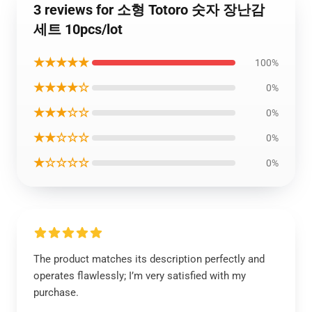
3 reviews for 소형 Totoro 숫자 장난감
세트 10pcs/lot
★★★★★
100%
★★★★☆
0%
★★★☆☆
0%
★★☆☆☆
0%
★☆☆☆☆
0%
The product matches its description perfectly and
operates flawlessly; I’m very satisfied with my
purchase.