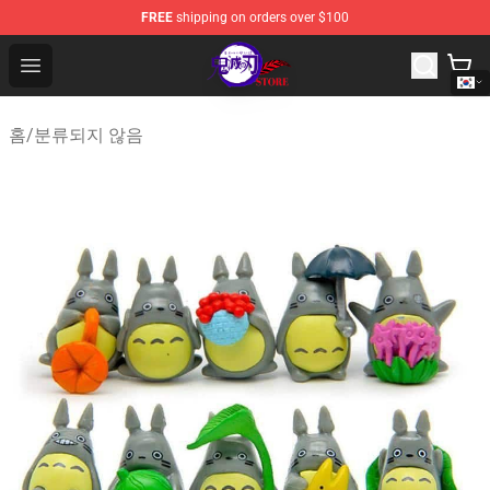
FREE
shipping on orders over $100
Kimetsu no Yaiba Store - Official Kimetsu no Yaiba Mer
Open menu
홈
/
분류되지 않음