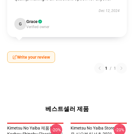
Dec 12, 2024
Grace
G
Verified owner
Write your review
1
/
1
베스트셀러 제품
Kimetsu No Yaiba 제품정보 -
Kimetsu No Yaiba Store - 코쵸
-20%
-20%