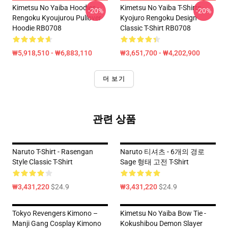
Kimetsu No Yaiba Hoodies -
Kimetsu No Yaiba T-Shirts -
-20%
-20%
Rengoku Kyoujurou Pullover
Kyojuro Rengoku Design
Hoodie RB0708
Classic T-Shirt RB0708
₩5,918,510 - ₩6,883,110
₩3,651,700 - ₩4,202,900
더 보기
관련 상품
Naruto T-Shirt - Rasengan
Naruto 티셔츠 - 6개의 경로
Style Classic T-Shirt
Sage 형태 고전 T-Shirt
₩3,431,220
$24.9
₩3,431,220
$24.9
Tokyo Revengers Kimono –
Kimetsu No Yaiba Bow Tie -
Manji Gang Cosplay Kimono
Kokushibou Demon Slayer