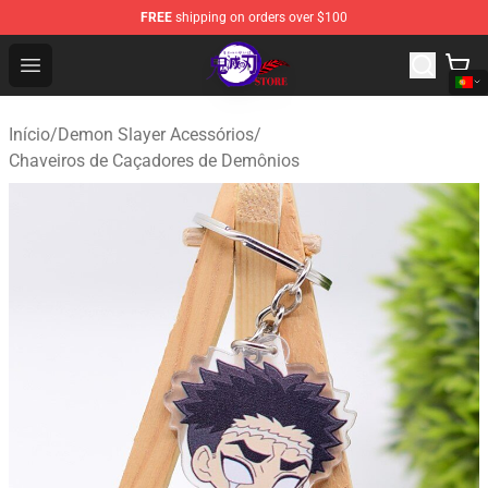
FREE
shipping on orders over $100
Kimetsu no Yaiba Store - Official Kimetsu no Yaiba Mer
Open menu
Início
/
Demon Slayer Acessórios
/
Chaveiros de Caçadores de Demônios