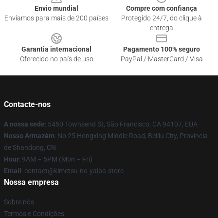
Envio mundial
Compre com confiança
Enviamos para mais de 200 países
Protegido 24/7, do clique à
entrega
Garantia internacional
Pagamento 100% seguro
Oferecido no país de uso
PayPal / MasterCard / Visa
Contacte-nos
A nossa sede
: 5450 Townsend St, São Francisco, CA 94107, EUA
Nosso Armazém
: No 25 Hongxing Middle Road, Beiliu City, Província
de Shandong, CN
Hour
: 9AM – 5PM (Mon – Fri)
Email
: contact@kimetsu-no-yaiba.store
Nossa empresa
Sobre nós
Termos e Condições