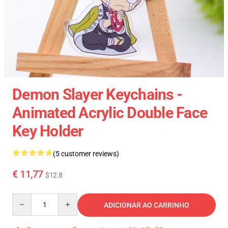
Demon Slayer Keychains -
Animated Acrylic Double Face
Key Holder
(5 customer reviews)
€ 11,77
$12.8
Quantity
ADICIONAR AO CARRINHO