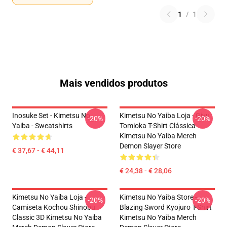
1
/
1
Mais vendidos produtos
Inosuke Set - Kimetsu No
Kimetsu No Yaiba Loja - Giyu
-20%
-20%
Yaiba - Sweatshirts
Tomioka T-Shirt Clássica
Kimetsu No Yaiba Merch
Demon Slayer Store
€ 37,67 - € 44,11
€ 24,38 - € 28,06
Kimetsu No Yaiba Loja -
Kimetsu No Yaiba Store -
-20%
-20%
Camiseta Kochou Shinobu
Blazing Sword Kyojuro T-Shirt
Classic 3D Kimetsu No Yaiba
Kimetsu No Yaiba Merch