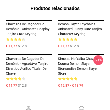
Produtos relacionados
Chaveiros De Caçador De
Demon Slayer Keychains -
Demônio - Animated Cosplay
Animated Funny Cute Tanjiro
Tanjiro Cute Keyring
Character Keyring
€ 11,77
$12.8
€ 11,77
$12.8
Chaveiros De Caçador De
Kimetsu No Yaiba Chaveiro
-21%
Demônio - Agradável Tanjiro
Douma Demon Slayer
Divertido Acrílico Titular De
Storeandise Demon Slayer
Chave
Store
€ 11,77
$12.8
€ 12,87 - € 13,79
Footer