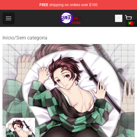
FREE
shipping on orders over $100
Kimetsu no Yaiba Store - Official Kimetsu no Yaiba Mer
Open menu
Início
/
Sem categoria