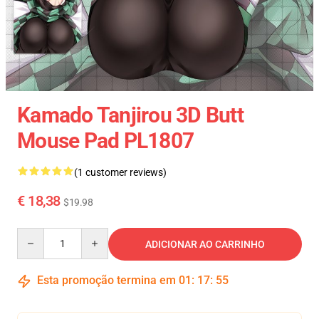
Kamado Tanjirou 3D Butt
Mouse Pad PL1807
(1 customer reviews)
€ 18,38
$19.98
Quantity
ADICIONAR AO CARRINHO
Esta promoção termina em
01
:
17
:
55