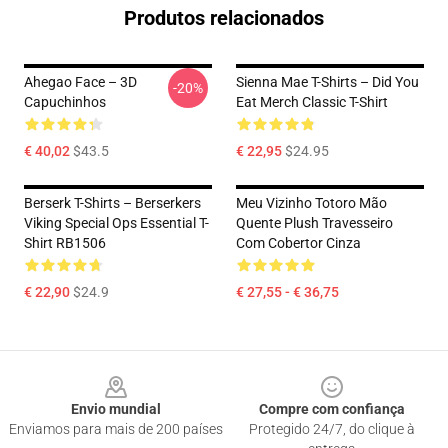
Produtos relacionados
Ahegao Face – 3D
Sienna Mae T-Shirts – Did You
-20%
Capuchinhos
Eat Merch Classic T-Shirt
€ 40,02
$43.5
€ 22,95
$24.95
Berserk T-Shirts – Berserkers
Meu Vizinho Totoro Mão
Viking Special Ops Essential T-
Quente Plush Travesseiro
Shirt RB1506
Com Cobertor Cinza
€ 22,90
$24.9
€ 27,55 - € 36,75
Footer
Envio mundial
Compre com confiança
Enviamos para mais de 200 países
Protegido 24/7, do clique à