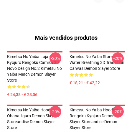
Mais vendidos produtos
Kimetsu No Yaiba Loja -
Kimetsu No Yaiba Store -
-20%
-20%
Kyojuro Rengoku Camisa 3D
Water Breathing 3D Transition
Novo Design No.2 Kimetsu No
Canvas Demon Slayer Store
Yaiba Merch Demon Slayer
Store
€ 18,21 - € 42,22
€ 24,38 - € 28,06
Kimetsu No Yaiba Hoodies -
Kimetsu No Yaiba Hoodies -
-20%
-20%
Obanai Iguro Demon Slayer
Rengoku Kyojuro Demon
Storeandise Demon Slayer
Slayer Storeandise Demon
Store
Slayer Store