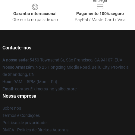
entrega
Garantia internacional
Pagamento 100% seguro
Oferecido no país de uso
PayPal / MasterCard / Visa
Contacte-nos
A nossa sede
: 5450 Townsend St, São Francisco, CA 94107, EUA
Nosso Armazém
: No 25 Hongxing Middle Road, Beiliu City, Província
de Shandong, CN
Hour
: 9AM – 5PM (Mon – Fri)
Email
: contact@kimetsu-no-yaiba.store
Nossa empresa
Sobre nós
Termos e Condições
Políticas de privacidade
DMCA - Política de Direitos Autorais