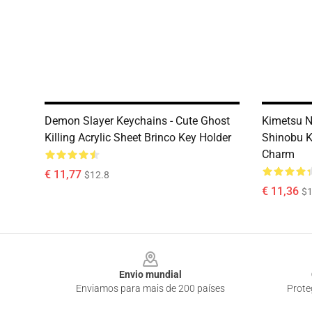
Demon Slayer Keychains - Cute Ghost
Kimetsu N
Killing Acrylic Sheet Brinco Key Holder
Shinobu 
Charm
€ 11,77
$12.8
€ 11,36
$1
Footer
Envio mundial
Enviamos para mais de 200 países
Prote