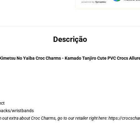
Descrição
Kimetsu No Yaiba Croc Charms - Kamado Tanjiro Cute PVC Crocs Allur
ect
kpacks/wristbands
 out extra about Croc Charms, go to our retailer right here:
https://crocsch