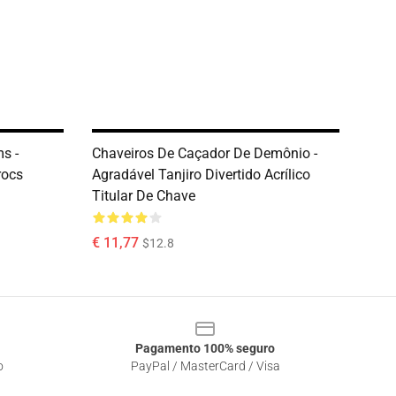
s -
Chaveiros De Caçador De Demônio -
rocs
Agradável Tanjiro Divertido Acrílico
Titular De Chave
€ 11,77
$12.8
Pagamento 100% seguro
o
PayPal / MasterCard / Visa