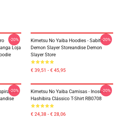
-20%
-20%
ro
Kimetsu No Yaiba Hoodies - Sabito
anga Loja
Demon Slayer Storeandise Demon
oodie
Slayer Store
€ 39,51 - € 45,95
-20%
-20%
espiração
Kimetsu No Yaiba Camisas - Inosuke
eandise
Hashibira Clássico T-Shirt RB0708
€ 24,38 - € 28,06