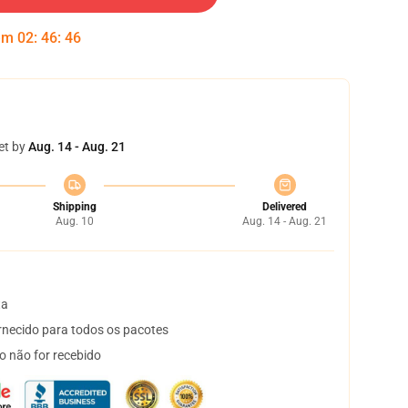
 em
02
:
46
:
45
et by
Aug. 14 - Aug. 21
Shipping
Delivered
Aug. 10
Aug. 14 - Aug. 21
ta
necido para todos os pacotes
o não for recebido