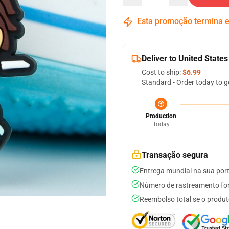
Esta promoção termina
Deliver to United States
Cost to ship:
$6.99
Standard - Order today to g
Production
Today
Transação segura
Entrega mundial na sua por
Número de rastreamento for
Reembolso total se o produt