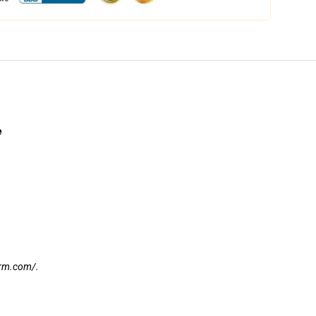
e
arm.com/
.