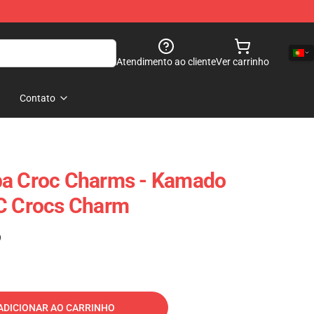
Atendimento ao cliente
Ver carrinho
Contato
ba Croc Charms - Kamado
VC Crocs Charm
)
ADICIONAR AO CARRINHO