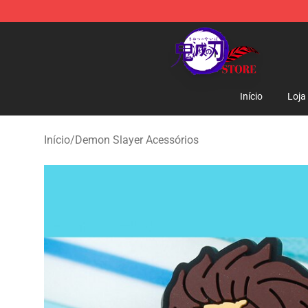
Kimetsu no Yaiba Store - Official Kimetsu no Yaiba M
Início
Loja
Início
/
Demon Slayer Acessórios