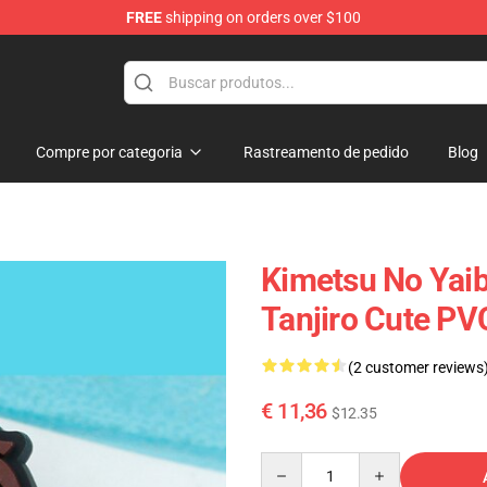
FREE
shipping on orders over $100
erchandise Shop
Compre por categoria
Rastreamento de pedido
Blog
Kimetsu No Yai
Tanjiro Cute P
(2 customer reviews
€ 11,36
$12.35
Quantity