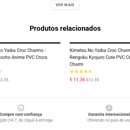
VER MAIS
Produtos relacionados
o Yaiba Croc Charms -
Kimetsu No Yaiba Croc Charm
Kocho Anime PVC Crocs
Rengoku Kyojuro Cute PVC C
Charm
€ 11,36
2.35
$12.35
Compre com confiança
Garantia internacional
gido 24/7, do clique à entrega
Oferecido no país de us