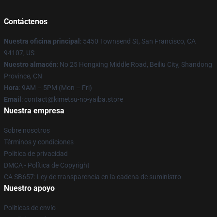
Contáctenos
Nuestra oficina principal
: 5450 Townsend St, San Francisco, CA
94107, US
Nuestro almacén
: No 25 Hongxing Middle Road, Beiliu City, Shandong
Province, CN
Hora
: 9AM – 5PM (Mon – Fri)
Email
: contact@kimetsu-no-yaiba.store
Nuestra empresa
Sobre nosotros
Términos y condiciones
Política de privacidad
DMCA - Política de Copyright
CA SB657: Ley de transparencia en la cadena de suministro
Nuestro apoyo
Políticas de envío