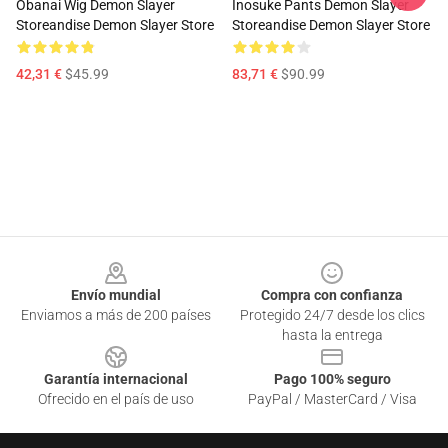
Obanai Wig Demon Slayer
Inosuke Pants Demon Slayer
Storeandise Demon Slayer Store
Storeandise Demon Slayer Store
42,31 €
$45.99
83,71 €
$90.99
Footer
Envío mundial
Compra con confianza
Enviamos a más de 200 países
Protegido 24/7 desde los clics
hasta la entrega
Garantía internacional
Pago 100% seguro
Ofrecido en el país de uso
PayPal / MasterCard / Visa