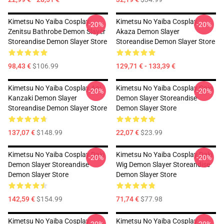
Kimetsu No Yaiba Cosplay
Kimetsu No Yaiba Cosplay
-20%
-20%
Zenitsu Bathrobe Demon Slayer
Akaza Demon Slayer
Storeandise Demon Slayer Store
Storeandise Demon Slayer Store
98,43 €
$106.99
129,71 € - 133,39 €
Kimetsu No Yaiba Cosplay Aoi
Kimetsu No Yaiba Cosplay Coin
-20%
-20%
Kanzaki Demon Slayer
Demon Slayer Storeandise
Storeandise Demon Slayer Store
Demon Slayer Store
137,07 €
$148.99
22,07 €
$23.99
Kimetsu No Yaiba Cosplay Daki
Kimetsu No Yaiba Cosplay Daki
-20%
-20%
Demon Slayer Storeandise
Wig Demon Slayer Storeandise
Demon Slayer Store
Demon Slayer Store
142,59 €
$154.99
71,74 €
$77.98
Kimetsu No Yaiba Cosplay
Kimetsu No Yaiba Cosplay