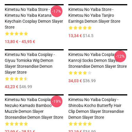
Kimetsu No Yaiba Store - 15cm
Kimetsu No Yaiba Store -
-17%
Kimetsu No Yaiba Katana
Kimetsu No Yaiba Tanjiro
Keychain Cosplay Demon Slayer
Earrings Demon Slayer Store
Store
13,34 €
$14.5
13,80 € - 45,95 €
Kimetsu No Yaiba Cosplay -
Kimetsu No Yaiba Cosplay -
-12%
Giyuu Tomioka Wig Demon
Kanroji Socks Demon Slayer
Slayer Storeandise Demon
Storeandise Demon Slayer Store
Slayer Store
34,03 €
$36.99
43,23 €
$46.99
Kimetsu No Yaiba Cosplay -
Kimetsu No Yaiba Cosplay -
-19%
Nezuko Kamado Bamboo
Shinobu Kocho Butterfly Hair
Muzzle Demon Slayer
Clip Demon Slayer Storeandise
Storeandise Demon Slayer Store
Demon Slayer Store
22,99 € - 28,51 €
32,19 €
$34.99