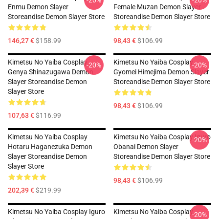
-20%
-20%
Enmu Demon Slayer
Female Muzan Demon Slayer
Storeandise Demon Slayer Store
Storeandise Demon Slayer Store
146,27 €
$158.99
98,43 €
$106.99
Kimetsu No Yaiba Cosplay
Kimetsu No Yaiba Cosplay
-20%
-20%
Genya Shinazugawa Demon
Gyomei Himejima Demon Slayer
Slayer Storeandise Demon
Storeandise Demon Slayer Store
Slayer Store
98,43 €
$106.99
107,63 €
$116.99
Kimetsu No Yaiba Cosplay
Kimetsu No Yaiba Cosplay Iguro
-20%
Hotaru Haganezuka Demon
Obanai Demon Slayer
Slayer Storeandise Demon
Storeandise Demon Slayer Store
Slayer Store
98,43 €
$106.99
202,39 €
$219.99
Kimetsu No Yaiba Cosplay Iguro
Kimetsu No Yaiba Cosplay
-20%