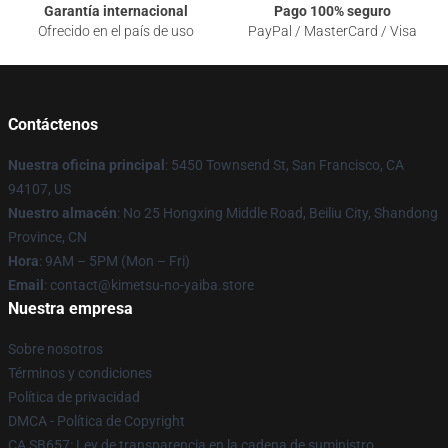
Garantía internacional
Pago 100% seguro
Ofrecido en el país de uso
PayPal / MasterCard / Visa
Contáctenos
Nuestra oficina principal
: 5450 Townsend St, San Francisco, CA
94107, US
Nuestro almacén
: No 25 Hongxing Middle Road, Beiliu City, Shandong
Province, CN
Hora
: 9AM – 5PM (Mon – Fri)
Email
: contact@kimetsu-no-yaiba.store
Nuestra empresa
Sobre nosotros
Términos y condiciones
Política de privacidad
DMCA - Política de Copyright
CA SB657: Ley de transparencia en la cadena de suministro