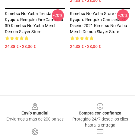
24,38 € - 28,06 €
Kimetsu No Yaiba Tienda -
Kimetsu No Yaiba Store -
-20%
-20%
Kyojuro Rengoku Fire Camiseta
Kyojuro Rengoku Camiseta 3D
3D Kimetsu No Yaiba Merch
Diseño 2021 Kimetsu No Yaiba
Demon Slayer Store
Merch Demon Slayer Store
24,38 € - 28,06 €
24,38 € - 28,06 €
Footer
Envío mundial
Compra con confianza
Enviamos a más de 200 países
Protegido 24/7 desde los clics
hasta la entrega