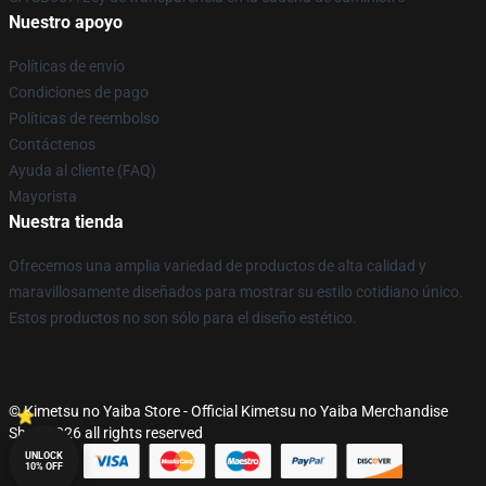
Nuestro apoyo
Políticas de envío
Condiciones de pago
Políticas de reembolso
Contáctenos
Ayuda al cliente (FAQ)
Mayorista
Nuestra tienda
Ofrecemos una amplia variedad de productos de alta calidad y
maravillosamente diseñados para mostrar su estilo cotidiano único.
Estos productos no son sólo para el diseño estético.
© Kimetsu no Yaiba Store - Official Kimetsu no Yaiba Merchandise
Shop 2026 all rights reserved
UNLOCK
10% OFF