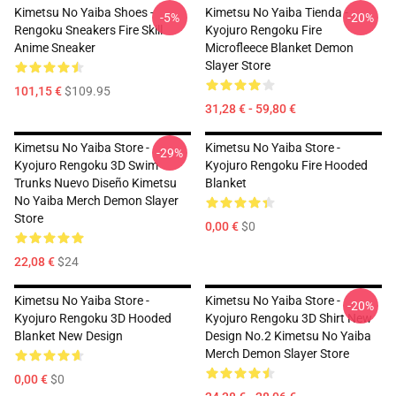
Kimetsu No Yaiba Shoes -
Kimetsu No Yaiba Tienda -
-5%
-20%
Rengoku Sneakers Fire Skill
Kyojuro Rengoku Fire
Anime Sneaker
Microfleece Blanket Demon
Slayer Store
101,15 €
$109.95
31,28 € - 59,80 €
Kimetsu No Yaiba Store -
Kimetsu No Yaiba Store -
-29%
Kyojuro Rengoku 3D Swim
Kyojuro Rengoku Fire Hooded
Trunks Nuevo Diseño Kimetsu
Blanket
No Yaiba Merch Demon Slayer
Store
0,00 €
$0
22,08 €
$24
Kimetsu No Yaiba Store -
Kimetsu No Yaiba Store -
-20%
Kyojuro Rengoku 3D Hooded
Kyojuro Rengoku 3D Shirt New
Blanket New Design
Design No.2 Kimetsu No Yaiba
Merch Demon Slayer Store
0,00 €
$0