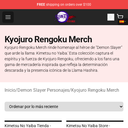
FREE
shipping on orders over $100
Kimetsu no Yaiba Store - Official Kimetsu no Yaiba Mer
Open menu
Kyojuro Rengoku Merch
Kyojuro Rengoku Merch rinde homenaje al héroe de "Demon Slayer"
que arde la llama: Kimetsu no Yaiba.' Esta colección captura el
espíritu y la fuerza de Kyojuro Rengoku, ofreciendo a los fans una
gama de mercadería inspirada que refleja la determinación
descarada y la presencia icónica de la Llama Hashira.
Inicio
/
Demon Slayer Personajes
/
Kyojuro Rengoku Merch
Kimetsu No Yaiba Tienda -
Kimetsu No Yaiba Store -