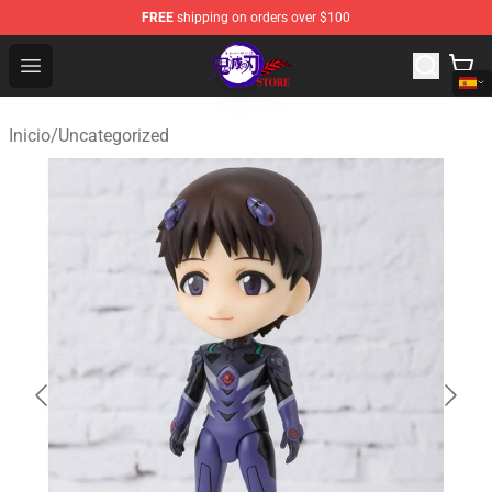
FREE
shipping on orders over $100
Kimetsu no Yaiba Store - Official Kimetsu no Yaiba Mer
Open menu
Inicio
/
Uncategorized