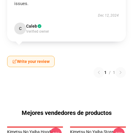
issues.
Dec 12, 2024
Caleb
C
Verified owner
Write your review
1
/
1
Mejores vendedores de productos
Kimetsu No Yaiba Hoodies -
Kimetsu No Yaiba Store -