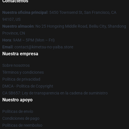
Contáctenos
Nuestra oficina principal
: 5450 Townsend St, San Francisco, CA
94107, US
Nuestro almacén
: No 25 Hongxing Middle Road, Beiliu City, Shandong
Province, CN
Hora
: 9AM – 5PM (Mon – Fri)
Email
: contact@kimetsu-no-yaiba.store
Nuestra empresa
Sobre nosotros
Términos y condiciones
Política de privacidad
DMCA - Política de Copyright
CA SB657: Ley de transparencia en la cadena de suministro
Nuestro apoyo
Políticas de envío
Condiciones de pago
Políticas de reembolso