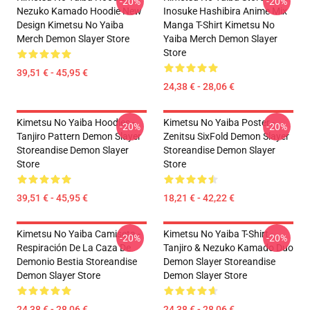
-20%
-20%
Nezuko Kamado Hoodie New
Inosuke Hashibira Anime Mix
Design Kimetsu No Yaiba
Manga T-Shirt Kimetsu No
Merch Demon Slayer Store
Yaiba Merch Demon Slayer
Store
39,51 € - 45,95 €
24,38 € - 28,06 €
Kimetsu No Yaiba Hoodies -
Kimetsu No Yaiba Poster -
-20%
-20%
Tanjiro Pattern Demon Slayer
Zenitsu SixFold Demon Slayer
Storeandise Demon Slayer
Storeandise Demon Slayer
Store
Store
39,51 € - 45,95 €
18,21 € - 42,22 €
Kimetsu No Yaiba Camiseta -
Kimetsu No Yaiba T-Shirt -
-20%
-20%
Respiración De La Caza De
Tanjiro & Nezuko Kamado Duo
Demonio Bestia Storeandise
Demon Slayer Storeandise
Demon Slayer Store
Demon Slayer Store
24,38 € - 28,06 €
24,38 € - 28,06 €