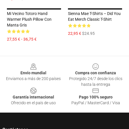
Mi Vecino Totoro Hand
Sienna Mae T-Shirts – Did You
Warmer Plush Pillow Con
Eat Merch Classic T-Shirt
Manta Gris
22,95 €
$24.95
27,55 € - 36,75 €
Footer
Envío mundial
Compra con confianza
Enviamos a más de 200 países
Protegido 24/7 desde los clics
hasta la entrega
Garantía internacional
Pago 100% seguro
Ofrecido en el país de uso
PayPal / MasterCard / Visa