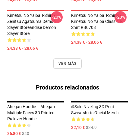
Kimetsu No Yaiba T-Shirt -
Kimetsu No Yaiba T-Shirts -
-20%
-20%
Zenitsu Agatsuma Demon
Kimetsu No Yaiba Classic T-
Slayer Storeandise Demon
Shirt RB0708
Slayer Store
24,38 € - 28,06 €
24,38 € - 28,06 €
VER MÁS
Productos relacionados
Ahegao Hoodie – Ahegao
®Solo Niveling 3D Print
Multiple Faces 3D Printed
Sweatshirts Oficial Merch
Pullover Hoodie
32,10 €
$34.9
36,80 €
$40