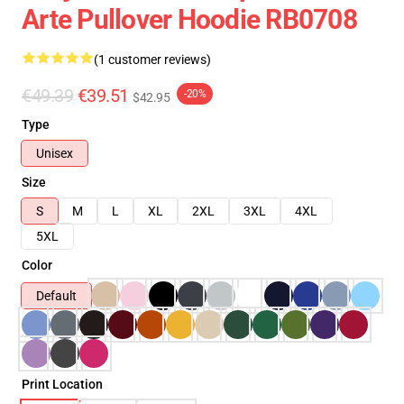
Arte Pullover Hoodie RB0708
(1 customer reviews)
€49.39
€39.51
-20%
$42.95
Type
Unisex
Size
S
M
L
XL
2XL
3XL
4XL
5XL
Color
Default
Print Location