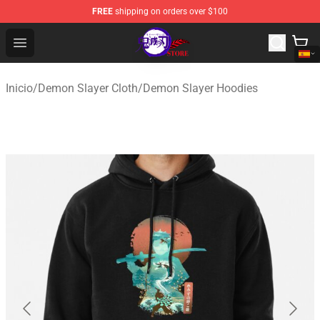
FREE
shipping on orders over $100
Kimetsu no Yaiba Store - Official Kimetsu no Yaiba Mer
Open menu
Inicio
/
Demon Slayer Cloth
/
Demon Slayer Hoodies