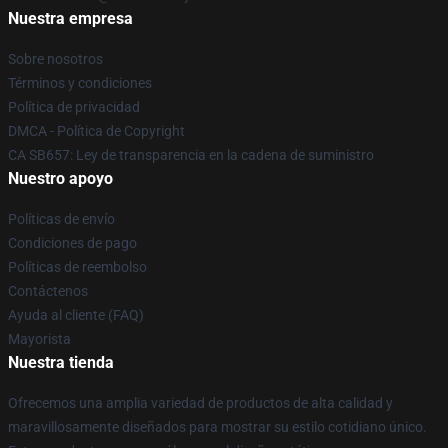
Nuestra empresa
Sobre nosotros
Términos y condiciones
Política de privacidad
DMCA - Política de Copyright
CA SB657: Ley de transparencia en la cadena de suministro
Nuestro apoyo
Políticas de envío
Condiciones de pago
Políticas de reembolso
Contáctenos
Ayuda al cliente (FAQ)
Mayorista
Nuestra tienda
Ofrecemos una amplia variedad de productos de alta calidad y
maravillosamente diseñados para mostrar su estilo cotidiano único.