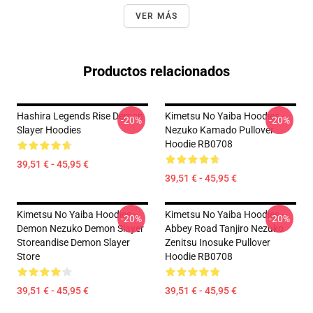
VER MÁS
Productos relacionados
Hashira Legends Rise Demon
Kimetsu No Yaiba Hoodies -
-20%
-20%
Slayer Hoodies
Nezuko Kamado Pullover
Hoodie RB0708
39,51 € - 45,95 €
39,51 € - 45,95 €
Kimetsu No Yaiba Hoodies -
Kimetsu No Yaiba Hoodies -
-20%
-20%
Demon Nezuko Demon Slayer
Abbey Road Tanjiro Nezuko
Storeandise Demon Slayer
Zenitsu Inosuke Pullover
Store
Hoodie RB0708
39,51 € - 45,95 €
39,51 € - 45,95 €