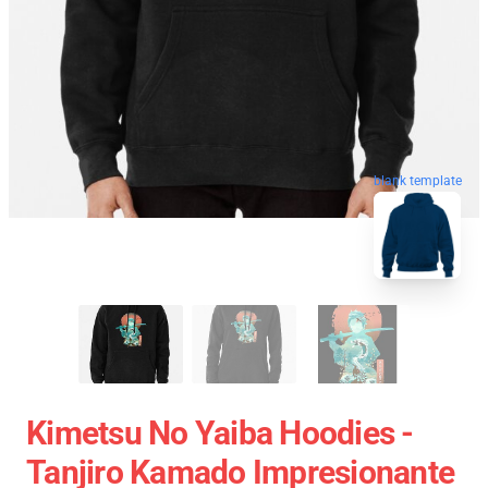
blank template
Kimetsu No Yaiba Hoodies -
Tanjiro Kamado Impresionante