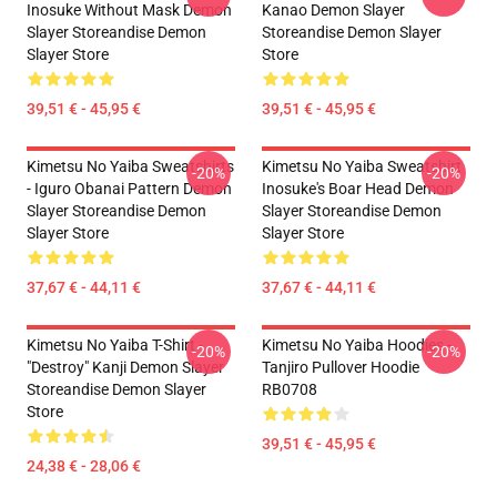
Inosuke Without Mask Demon
Kanao Demon Slayer
Slayer Storeandise Demon
Storeandise Demon Slayer
Slayer Store
Store
39,51 € - 45,95 €
39,51 € - 45,95 €
Kimetsu No Yaiba Sweatshirts
Kimetsu No Yaiba Sweatshirt
-20%
-20%
- Iguro Obanai Pattern Demon
Inosuke's Boar Head Demon
Slayer Storeandise Demon
Slayer Storeandise Demon
Slayer Store
Slayer Store
37,67 € - 44,11 €
37,67 € - 44,11 €
Kimetsu No Yaiba T-Shirt -
Kimetsu No Yaiba Hoodies -
-20%
-20%
"Destroy" Kanji Demon Slayer
Tanjiro Pullover Hoodie
Storeandise Demon Slayer
RB0708
Store
39,51 € - 45,95 €
24,38 € - 28,06 €