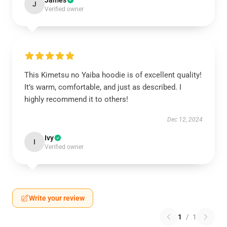
James
J
Verified owner
This Kimetsu no Yaiba hoodie is of excellent quality!
It’s warm, comfortable, and just as described. I
highly recommend it to others!
Dec 12, 2024
Ivy
I
Verified owner
Write your review
1
/
1