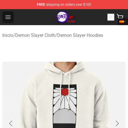
FREE
shipping on orders over $100
Kimetsu no Yaiba Store - Official Kimetsu no Yaiba Mer
Open menu
Inicio
/
Demon Slayer Cloth
/
Demon Slayer Hoodies