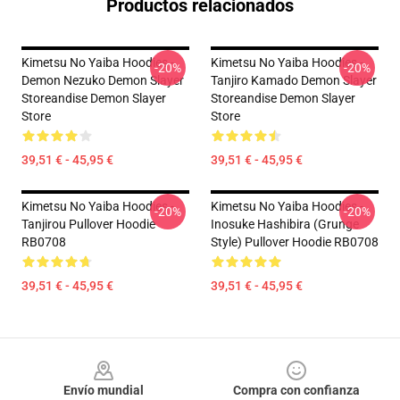
Productos relacionados
Kimetsu No Yaiba Hoodies -
Kimetsu No Yaiba Hoodies -
-20%
-20%
Demon Nezuko Demon Slayer
Tanjiro Kamado Demon Slayer
Storeandise Demon Slayer
Storeandise Demon Slayer
Store
Store
39,51 € - 45,95 €
39,51 € - 45,95 €
Kimetsu No Yaiba Hoodies -
Kimetsu No Yaiba Hoodies -
-20%
-20%
Tanjirou Pullover Hoodie
Inosuke Hashibira (Grunge
RB0708
Style) Pullover Hoodie RB0708
39,51 € - 45,95 €
39,51 € - 45,95 €
Footer
Envío mundial
Compra con confianza