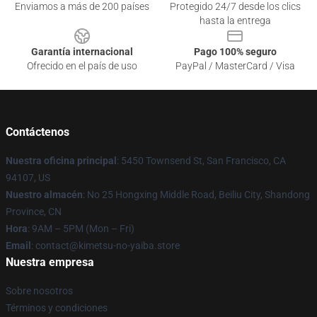
Enviamos a más de 200 países
Protegido 24/7 desde los clics
hasta la entrega
Garantía internacional
Pago 100% seguro
Ofrecido en el país de uso
PayPal / MasterCard / Visa
Contáctenos
Nuestra oficina principal
: 5450 Townsend St, San Francisco, CA
94107, US
Nuestro almacén
: No 25 Hongxing Middle Road, Beiliu City, Shandong
Province, CN
Hora
: 9AM – 5PM (Mon – Fri)
Email
: contact@kimetsu-no-yaiba.store
Nuestra empresa
Sobre nosotros
Términos y condiciones