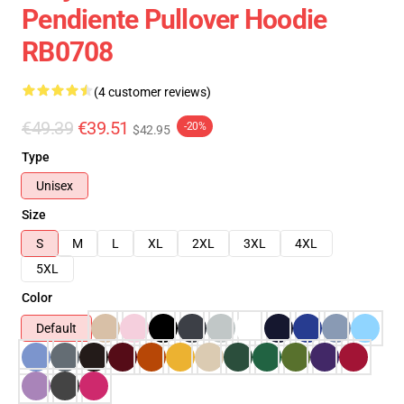
Pendiente Pullover Hoodie
RB0708
(4 customer reviews)
€49.39
€39.51
-20%
$42.95
Type
Unisex
Size
S
M
L
XL
2XL
3XL
4XL
5XL
Color
Default