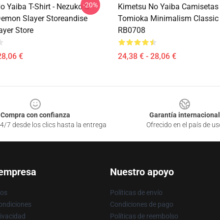
-20%
o Yaiba T-Shirt - Nezuko &
Kimetsu No Yaiba Camisetas 
emon Slayer Storeandise
Tomioka Minimalism Classic
yer Store
RB0708
28,06 €
24,38 € - 28,06 €
Compra con confianza
Garantía internacional
4/7 desde los clics hasta la entrega
Ofrecido en el país de us
 empresa
Nuestro apoyo
ros
Políticas de envío
ondiciones
Condiciones de pago
rivacidad
Políticas de reembolso