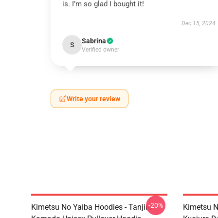
is. I’m so glad I bought it!
Dec 15, 2024
Sabrina
S
Verified owner
Write your review
-20%
Kimetsu No Yaiba Hoodies - Tanjiro
Kimetsu N