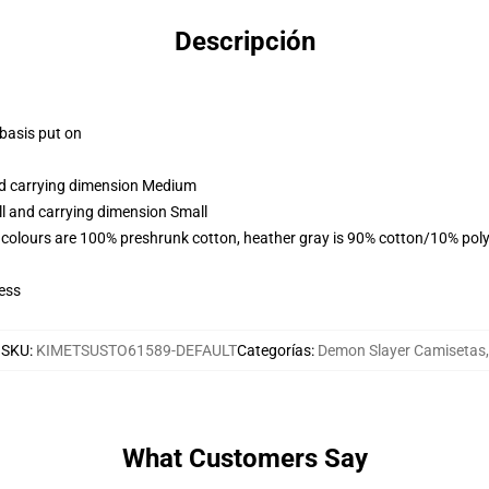
Descripción
 basis put on
and carrying dimension Medium
ll and carrying dimension Small
 colours are 100% preshrunk cotton, heather gray is 90% cotton/10% poly
ess
SKU
:
KIMETSUSTO61589-DEFAULT
Categorías
:
Demon Slayer Camisetas
,
What Customers Say