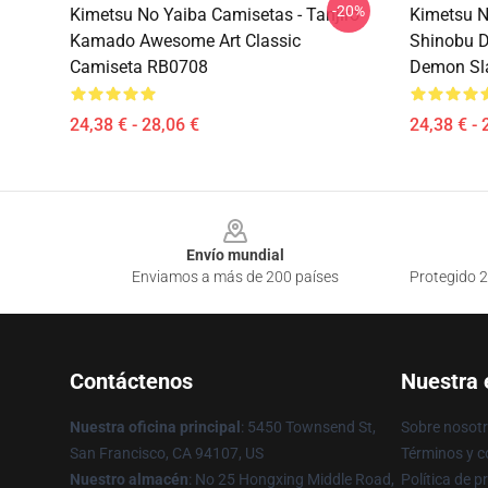
-20%
Kimetsu No Yaiba Camisetas - Tanjiro
Kimetsu N
Kamado Awesome Art Classic
Shinobu D
Camiseta RB0708
Demon Sla
24,38 € - 28,06 €
24,38 € - 
Footer
Envío mundial
Enviamos a más de 200 países
Protegido 2
Contáctenos
Nuestra
Nuestra oficina principal
: 5450 Townsend St,
Sobre nosot
San Francisco, CA 94107, US
Términos y c
Nuestro almacén
: No 25 Hongxing Middle Road,
Política de p