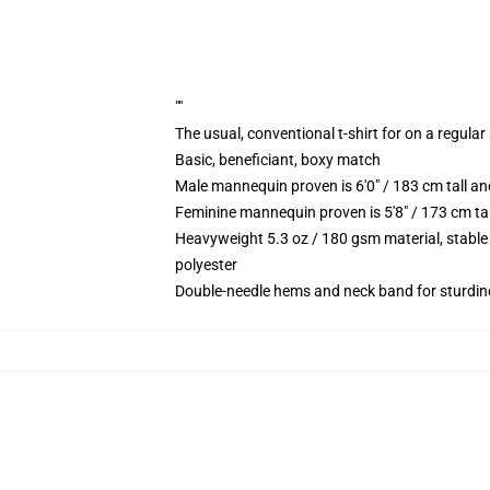
""
The usual, conventional t-shirt for on a regular
Basic, beneficiant, boxy match
Male mannequin proven is 6'0" / 183 cm tall 
Feminine mannequin proven is 5'8" / 173 cm ta
Heavyweight 5.3 oz / 180 gsm material, stable
polyester
Double-needle hems and neck band for sturdin