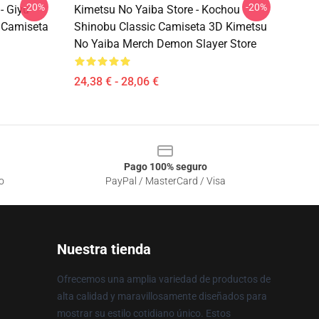
-20%
-20%
- Giyu
Kimetsu No Yaiba Store - Kochou
 Camiseta
Shinobu Classic Camiseta 3D Kimetsu
No Yaiba Merch Demon Slayer Store
24,38 € - 28,06 €
Pago 100% seguro
o
PayPal / MasterCard / Visa
Nuestra tienda
Ofrecemos una amplia variedad de productos de
alta calidad y maravillosamente diseñados para
mostrar su estilo cotidiano único. Estos