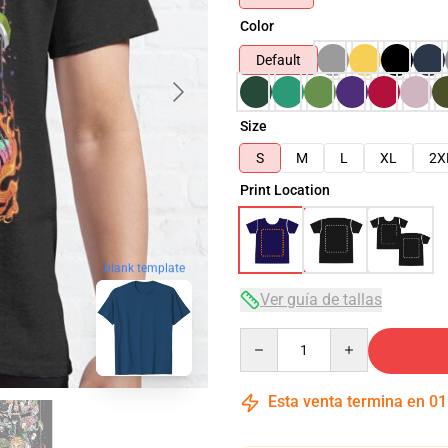
Color
Default
Size
S
M
L
XL
2X
Print Location
blank template
Ver guía de tallas
Quantity
Esta venta termina en
01