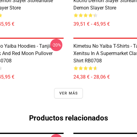
emon Slayer Storeandise
Kocho Demon Slayer Storean
yer Store
Demon Slayer Store
45,95 €
39,51 € - 45,95 €
-20%
o Yaiba Hoodies - Tanjiro
Kimetsu No Yaiba T-Shirts - T
 And Red Moon Pullover
Xenitsu In A Supermarket Clas
B0708
Shirt RB0708
45,95 €
24,38 € - 28,06 €
VER MÁS
Productos relacionados