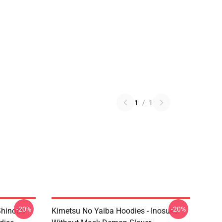
1
/
1
-20%
-20%
Shinobu
Kimetsu No Yaiba Hoodies - Inosuke