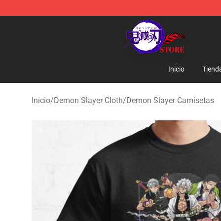
Kimetsu no Yaiba Store - Official Kimetsu no Yaiba M
Inicio
Tiend
Inicio
/
Demon Slayer Cloth
/
Demon Slayer Camisetas