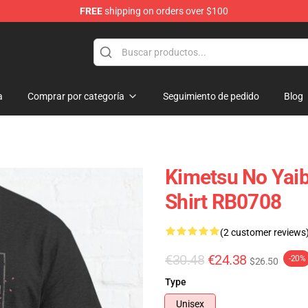
FREE
shipping on orders over $100
erchandise Shop
a
Comprar por categoría
Seguimiento de pedido
Blog
Kimetsu No Yaiba
Shirt RB0708
(2 customer reviews
€30.48
€24.38
-20%
$26.50
Type
Unisex