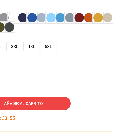
L
3XL
4XL
5XL
AÑADIR AL CARRITO
:
33
:
54