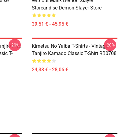
dise
Without Mask Demon Slayer
Storeandise Demon Slayer Store
39,51 € - 45,95 €
-20%
-20%
anjiro And
Kimetsu No Yaiba T-Shirts - Vintage
sic T-
Tanjiro Kamado Classic T-Shirt RB0708
24,38 € - 28,06 €