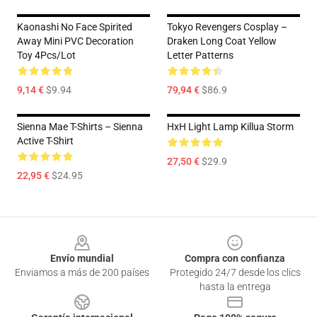
Kaonashi No Face Spirited
Tokyo Revengers Cosplay –
Away Mini PVC Decoration
Draken Long Coat Yellow
Toy 4Pcs/lot
Letter Patterns
9,14 €
$9.94
79,94 €
$86.9
Sienna Mae T-Shirts – Sienna
HxH Light Lamp Killua Storm
Active T-Shirt
27,50 €
$29.9
22,95 €
$24.95
Footer
Envío mundial
Compra con confianza
Enviamos a más de 200 países
Protegido 24/7 desde los clics
hasta la entrega