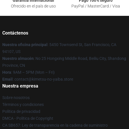
Garantía internacional
Pago 100% seguro
Ofrecido en el país de uso
PayPal / MasterCard / Visa
Contáctenos
Nuestra oficina principal
: 5450 Townsend St, San Francisco, CA
94107, US
Nuestro almacén
: No 25 Hongxing Middle Road, Beiliu City, Shandong
Province, CN
Hora
: 9AM – 5PM (Mon – Fri)
Email
: contact@kimetsu-no-yaiba.store
Nuestra empresa
Sobre nosotros
Términos y condiciones
Política de privacidad
DMCA - Política de Copyright
CA SB657: Ley de transparencia en la cadena de suministro