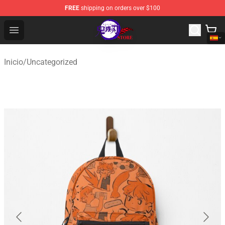
FREE
shipping on orders over $100
Kimetsu no Yaiba Store - Official Kimetsu no Yaiba Mer
Open menu
Inicio
/
Uncategorized