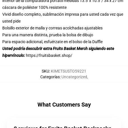
interior de la computadora portátil medidas 13.5′ x 10.5′ / 34 x 27 cm
cáscara de poliéster 100% resistente
Vivid diseño completo, sublimación impresa para usted cada vez que
usted pide
Bolsillo exterior de malla y correas acolchadas ajustables
Para una manera distinta, prueba la bolsa de dibujo
Para espacio adicional, esfuérzate en el bolso de la Duffle
Usted podría descubrir extra Fruits Basket Merch siguiendo este
hipervínculo:
https://fruitsbasket.shop/
SKU
:
KIMETSUSTO59221
Categorías
:
Uncategorized
,
What Customers Say