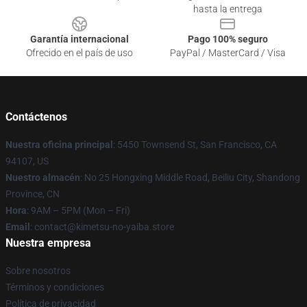
hasta la entrega
Garantía internacional
Pago 100% seguro
Ofrecido en el país de uso
PayPal / MasterCard / Visa
Contáctenos
Nuestra oficina principal
: 5450 Townsend St, San Francisco, CA
94107, US
Nuestro almacén
: No 25 Hongxing Middle Road, Beiliu City, Shandong
Province, CN
Hora
: 9AM – 5PM (Mon – Fri)
Email
: contact@kimetsu-no-yaiba.store
Nuestra empresa
Sobre nosotros
Términos y condiciones
Política de privacidad