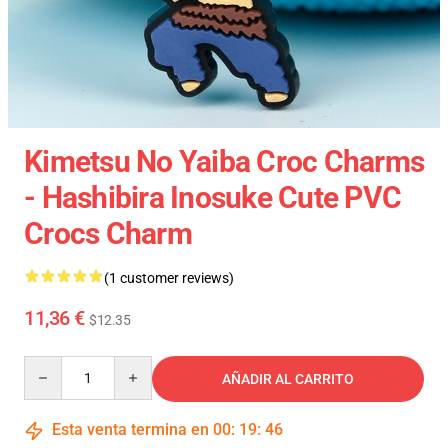
Kimetsu No Yaiba Croc Charms
- Hashibira Inosuke Cute PVC
Crocs Charm
(1 customer reviews)
11,36 €
$12.35
Quantity
AÑADIR AL CARRITO
Esta venta termina en
00
:
19
:
45