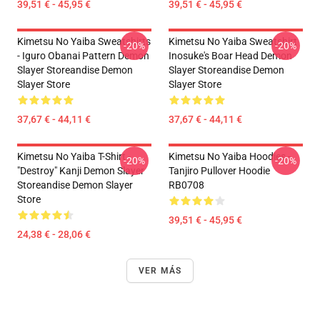
39,51 € - 45,95 €
39,51 € - 45,95 €
Kimetsu No Yaiba Sweatshirts
Kimetsu No Yaiba Sweatshirt
-20%
-20%
- Iguro Obanai Pattern Demon
Inosuke's Boar Head Demon
Slayer Storeandise Demon
Slayer Storeandise Demon
Slayer Store
Slayer Store
37,67 € - 44,11 €
37,67 € - 44,11 €
Kimetsu No Yaiba T-Shirt -
Kimetsu No Yaiba Hoodies -
-20%
-20%
"Destroy" Kanji Demon Slayer
Tanjiro Pullover Hoodie
Storeandise Demon Slayer
RB0708
Store
39,51 € - 45,95 €
24,38 € - 28,06 €
VER MÁS