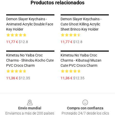
Productos relacionados
Demon Slayer Keychains -
Demon Slayer Keychains -
Animated Acrylic Double Face
Cute Ghost Killing Acrylic
Key Holder
Sheet Brinco Key Holder
11,77 €
$12.8
11,77 €
$12.8
Kimetsu No Yaiba Croc
Kimetsu No Yaiba Croc
Charms - Shinobu Kocho Cute
Charms - Kibutsuji Muzan
PVC Crocs Charm
Cute PVC Crocs Charm
11,36 €
$12.35
11,36 €
$12.35
Footer
Envío mundial
Compra con confianza
Enviamos a más de 200 países
Protegido 24/7 desde los clics