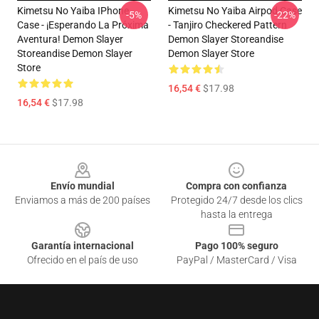
Kimetsu No Yaiba IPhone
Kimetsu No Yaiba Airpod Case
-5%
-22%
Case - ¡Esperando La Próxima
- Tanjiro Checkered Pattern
Aventura! Demon Slayer
Demon Slayer Storeandise
Storeandise Demon Slayer
Demon Slayer Store
Store
16,54 €
$17.98
16,54 €
$17.98
Footer
Envío mundial
Compra con confianza
Enviamos a más de 200 países
Protegido 24/7 desde los clics
hasta la entrega
Garantía internacional
Pago 100% seguro
Ofrecido en el país de uso
PayPal / MasterCard / Visa