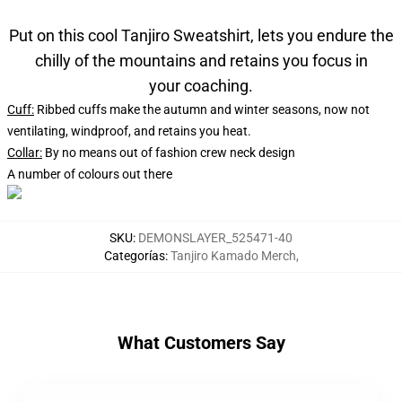
Put on this cool Tanjiro Sweatshirt, lets you endure the
chilly of the mountains and retains you focus in
your coaching.
Cuff:
Ribbed cuffs make the autumn and winter seasons, now not
ventilating, windproof, and retains you heat.
Collar:
By no means out of fashion crew neck design
A number of colours out there
SKU
:
DEMONSLAYER_525471-40
Categorías
:
Tanjiro Kamado Merch
,
What Customers Say