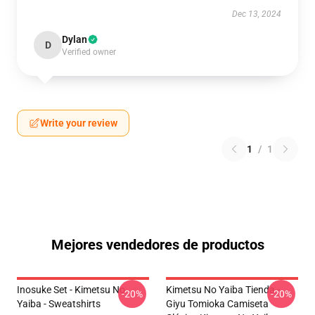
Dec 13, 2024
Dylan
D
Verified owner
Write your review
1
/
1
Mejores vendedores de productos
Inosuke Set - Kimetsu No
Kimetsu No Yaiba Tienda -
-20%
-20%
Yaiba - Sweatshirts
Giyu Tomioka Camiseta