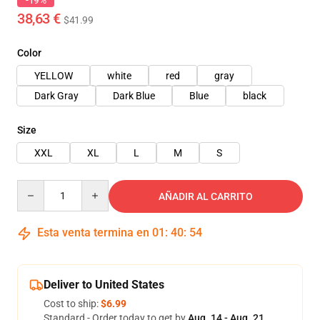
-19%
38,63 €
$41.99
Color
YELLOW
white
red
gray
Dark Gray
Dark Blue
Blue
black
Size
XXL
XL
L
M
S
Quantity
AÑADIR AL CARRITO
Esta venta termina en
01
:
40
:
53
Deliver to United States
Cost to ship:
$6.99
Standard - Order today to get by
Aug. 14 - Aug. 21