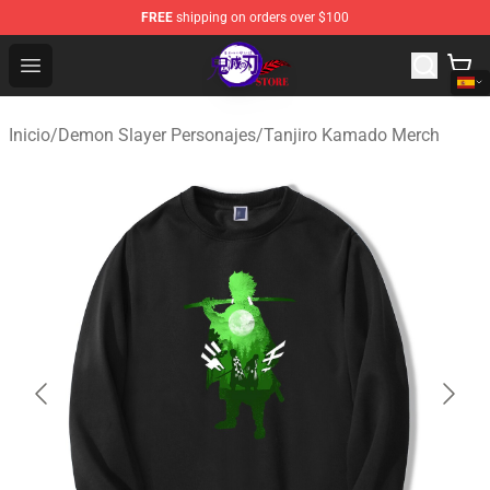
FREE
shipping on orders over $100
Kimetsu no Yaiba Store - Official Kimetsu no Yaiba Mer
Open menu
Inicio
/
Demon Slayer Personajes
/
Tanjiro Kamado Merch