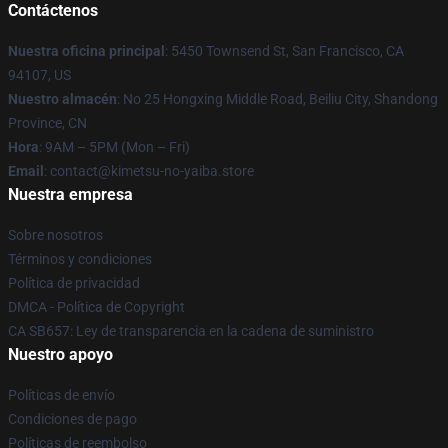
Contáctenos
Nuestra oficina principal
: 5450 Townsend St, San Francisco, CA
94107, US
Nuestro almacén
: No 25 Hongxing Middle Road, Beiliu City, Shandong
Province, CN
Hora
: 9AM – 5PM (Mon – Fri)
Email
: contact@kimetsu-no-yaiba.store
Nuestra empresa
Sobre nosotros
Términos y condiciones
Política de privacidad
DMCA - Política de Copyright
CA SB657: Ley de transparencia en la cadena de suministro
Nuestro apoyo
Políticas de envío
Condiciones de pago
Políticas de reembolso