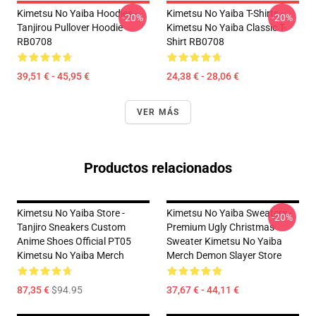
Kimetsu No Yaiba Hoodies -
Kimetsu No Yaiba T-Shirts -
-20%
-20%
Tanjirou Pullover Hoodie
Kimetsu No Yaiba Classic T-
RB0708
Shirt RB0708
39,51 € - 45,95 €
24,38 € - 28,06 €
VER MÁS
Productos relacionados
Kimetsu No Yaiba Store -
Kimetsu No Yaiba Sweaters -
-20%
Tanjiro Sneakers Custom
Premium Ugly Christmas
Anime Shoes Official PT05
Sweater Kimetsu No Yaiba
Kimetsu No Yaiba Merch
Merch Demon Slayer Store
87,35 €
$94.95
37,67 € - 44,11 €