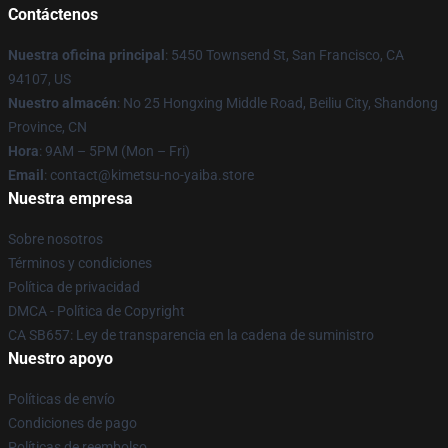
Contáctenos
Nuestra oficina principal
: 5450 Townsend St, San Francisco, CA
94107, US
Nuestro almacén
: No 25 Hongxing Middle Road, Beiliu City, Shandong
Province, CN
Hora
: 9AM – 5PM (Mon – Fri)
Email
: contact@kimetsu-no-yaiba.store
Nuestra empresa
Sobre nosotros
Términos y condiciones
Política de privacidad
DMCA - Política de Copyright
CA SB657: Ley de transparencia en la cadena de suministro
Nuestro apoyo
Políticas de envío
Condiciones de pago
Políticas de reembolso