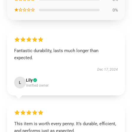
★☆☆☆☆
0%
Fantastic durability, lasts much longer than
expected.
Dec 17, 2024
Lily
L
Verified owner
This item is worth every penny. It’s durable, efficient,
and performs just as expected.