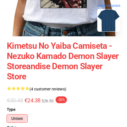
blank template
Kimetsu No Yaiba Camiseta -
Nezuko Kamado Demon Slayer
Storeandise Demon Slayer
Store
(4 customer reviews)
€30.48
€24.38
-20%
$26.50
Type
Unisex