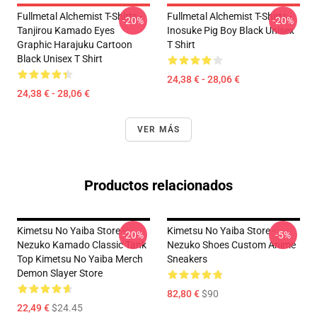
Fullmetal Alchemist T-Shirts -
Fullmetal Alchemist T-Shirts -
-20%
-20%
Tanjirou Kamado Eyes
Inosuke Pig Boy Black Unisex
Graphic Harajuku Cartoon
T Shirt
Black Unisex T Shirt
24,38 € - 28,06 €
24,38 € - 28,06 €
VER MÁS
Productos relacionados
Kimetsu No Yaiba Store -
Kimetsu No Yaiba Store -
-20%
-5%
Nezuko Kamado Classic Tank
Nezuko Shoes Custom Anime
Top Kimetsu No Yaiba Merch
Sneakers
Demon Slayer Store
82,80 €
$90
22,49 €
$24.45