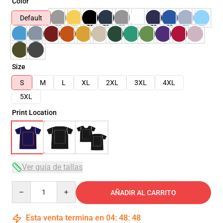
Color
Default
Size
S
M
L
XL
2XL
3XL
4XL
5XL
Print Location
Ver guía de tallas
Quantity
AÑADIR AL CARRITO
Esta venta termina en
04
:
48
:
48