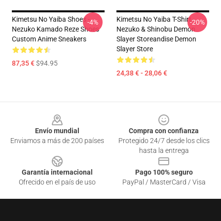
Kimetsu No Yaiba Shoes -
Kimetsu No Yaiba T-Shirt -
-4%
-20%
Nezuko Kamado Reze Shoes
Nezuko & Shinobu Demon
Custom Anime Sneakers
Slayer Storeandise Demon
Slayer Store
87,35 €
$94.95
24,38 € - 28,06 €
Footer
Envío mundial
Compra con confianza
Enviamos a más de 200 países
Protegido 24/7 desde los clics
hasta la entrega
Garantía internacional
Pago 100% seguro
Ofrecido en el país de uso
PayPal / MasterCard / Visa