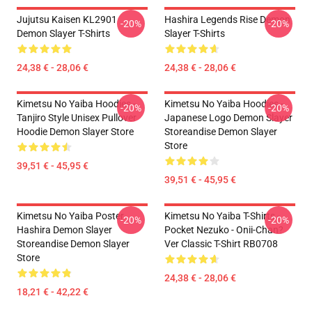
Jujutsu Kaisen KL2901
Hashira Legends Rise Demon
-20%
-20%
Demon Slayer T-Shirts
Slayer T-Shirts
24,38 € - 28,06 €
24,38 € - 28,06 €
Kimetsu No Yaiba Hoodies -
Kimetsu No Yaiba Hoodies -
-20%
-20%
Tanjiro Style Unisex Pullover
Japanese Logo Demon Slayer
Hoodie Demon Slayer Store
Storeandise Demon Slayer
Store
39,51 € - 45,95 €
39,51 € - 45,95 €
Kimetsu No Yaiba Poster
Kimetsu No Yaiba T-Shirts -
-20%
-20%
Hashira Demon Slayer
Pocket Nezuko - Onii-Chan?
Storeandise Demon Slayer
Ver Classic T-Shirt RB0708
Store
24,38 € - 28,06 €
18,21 € - 42,22 €