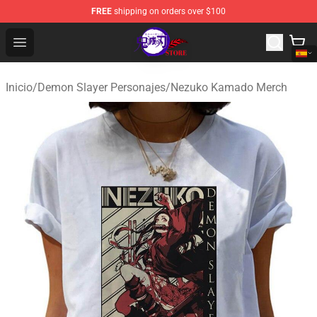
FREE
shipping on orders over $100
Kimetsu no Yaiba Store - Official Kimetsu no Yaiba Mer
Open menu
Inicio
/
Demon Slayer Personajes
/
Nezuko Kamado Merch