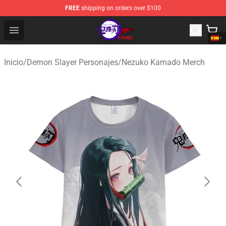
FREE
shipping on orders over $100
Kimetsu no Yaiba Store - Official Kimetsu no Yaiba Mer
Open menu
Inicio
/
Demon Slayer Personajes
/
Nezuko Kamado Merch