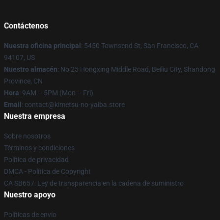
Contáctenos
Nuestra oficina principal
: 5450 Townsend St, San Francisco, CA
94107, US
Nuestro almacén
: No 25 Hongxing Middle Road, Beiliu City, Shandong
Province, CN
Hora
: 9AM – 5PM (Mon – Fri)
Email
: contact@kimetsu-no-yaiba.store
Nuestra empresa
Sobre nosotros
Términos y condiciones
Política de privacidad
DMCA - Política de Copyright
CA SB657: Ley de transparencia en la cadena de suministro
Nuestro apoyo
Políticas de envío