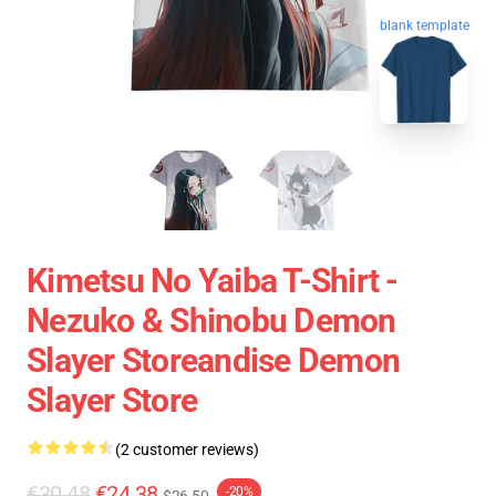
blank template
Kimetsu No Yaiba T-Shirt -
Nezuko & Shinobu Demon
Slayer Storeandise Demon
Slayer Store
(2 customer reviews)
€30.48
€24.38
-20%