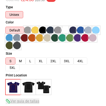
$26.50
Type
Unisex
Color
Default
Size
S
M
L
XL
2XL
3XL
4XL
5XL
Print Location
Ver guía de tallas