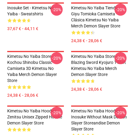
Inosuke Set - Kimetsu No
Kimetsu No Yaiba Tienda -
-20%
-20%
Yaiba - Sweatshirts
Giyu Tomioka Camiseta
Clásica Kimetsu No Yaiba
Merch Demon Slayer Store
37,67 € - 44,11 €
24,38 € - 28,06 €
Kimetsu No Yaiba Store -
Kimetsu No Yaiba Store -
-20%
-20%
Kochou Shinobu Classic
Blazing Sword Kyojuro T-Shirt
Camiseta 3D Kimetsu No
Kimetsu No Yaiba Merch
Yaiba Merch Demon Slayer
Demon Slayer Store
Store
24,38 € - 28,06 €
24,38 € - 28,06 €
Kimetsu No Yaiba Hoodies -
Kimetsu No Yaiba Hoodies -
-20%
-20%
Zenitsu Unisex Zipped Hoodie
Inosuke Without Mask Demon
Demon Slayer Store
Slayer Storeandise Demon
Slayer Store