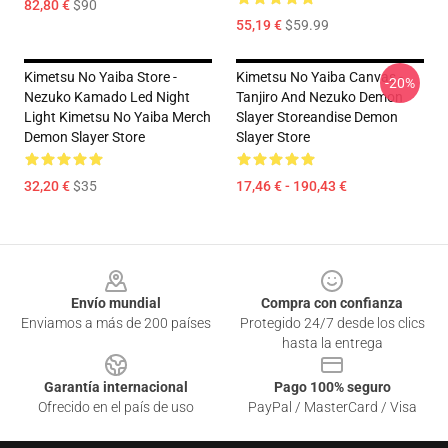
82,80 €
$90
55,19 €
$59.99
Kimetsu No Yaiba Store -
Kimetsu No Yaiba Canvas -
-20%
Nezuko Kamado Led Night
Tanjiro And Nezuko Demon
Light Kimetsu No Yaiba Merch
Slayer Storeandise Demon
Demon Slayer Store
Slayer Store
32,20 €
$35
17,46 € - 190,43 €
Footer
Envío mundial
Compra con confianza
Enviamos a más de 200 países
Protegido 24/7 desde los clics
hasta la entrega
Garantía internacional
Pago 100% seguro
Ofrecido en el país de uso
PayPal / MasterCard / Visa