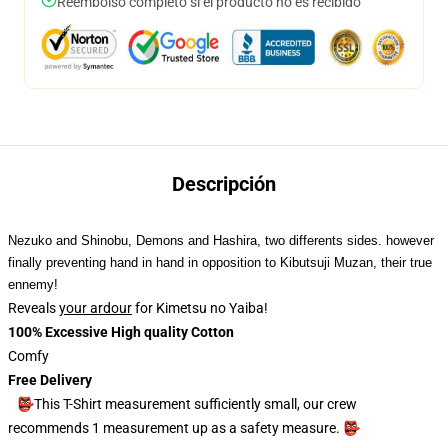
Reembolso completo si el producto no es recibido
Descripción
Nezuko and Shinobu, Demons and Hashira, two differents sides. however
finally preventing hand in hand in opposition to Kibutsuji Muzan, their true
ennemy!
Reveals
your ardour
for Kimetsu no Yaiba!
100% Excessive High quality Cotton
Comfy
Free Delivery
👺This T-Shirt measurement sufficiently small, our crew
recommends 1 measurement up as a safety measure. 👺