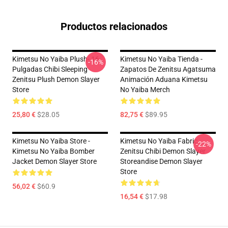
Productos relacionados
Kimetsu No Yaiba Plush- 16
Kimetsu No Yaiba Tienda -
-16%
Pulgadas Chibi Sleeping
Zapatos De Zenitsu Agatsuma
Zenitsu Plush Demon Slayer
Animación Aduana Kimetsu
Store
No Yaiba Merch
25,80 €
$28.05
82,75 €
$89.95
Kimetsu No Yaiba Store -
Kimetsu No Yaiba Fabric
-22%
Kimetsu No Yaiba Bomber
Zenitsu Chibi Demon Slayer
Jacket Demon Slayer Store
Storeandise Demon Slayer
Store
56,02 €
$60.9
16,54 €
$17.98