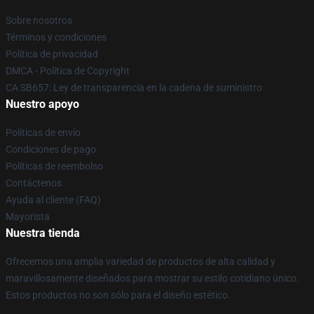
Sobre nosotros
Términos y condiciones
Política de privacidad
DMCA - Política de Copyright
CA SB657: Ley de transparencia en la cadena de suministro
Nuestro apoyo
Políticas de envío
Condiciones de pago
Políticas de reembolso
Contáctenos
Ayuda al cliente (FAQ)
Mayorista
Nuestra tienda
Ofrecemos una amplia variedad de productos de alta calidad y
maravillosamente diseñados para mostrar su estilo cotidiano único.
Estos productos no son sólo para el diseño estético.