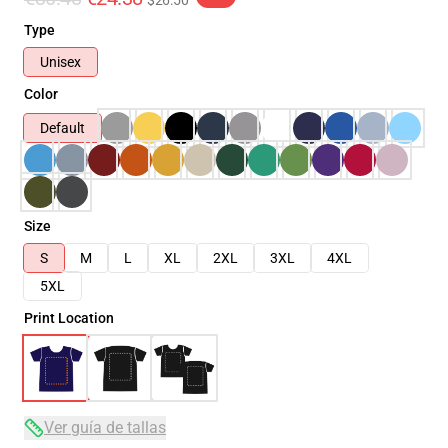
$26.50
Type
Unisex
Color
Default
Size
S
M
L
XL
2XL
3XL
4XL
5XL
Print Location
Ver guía de tallas