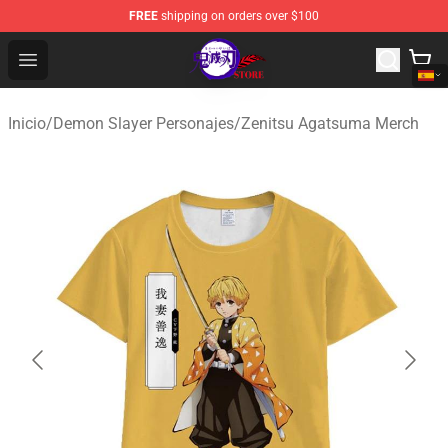
FREE
shipping on orders over $100
Kimetsu no Yaiba Store - Official Kimetsu no Yaiba Mer
Open menu
Inicio
/
Demon Slayer Personajes
/
Zenitsu Agatsuma Merch