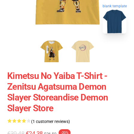
blank template
Kimetsu No Yaiba T-Shirt -
Zenitsu Agatsuma Demon
Slayer Storeandise Demon
Slayer Store
(1 customer reviews)
€30.48
€24.38
-20%