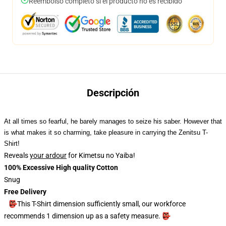
Reembolso completo si el producto no es recibido
Descripción
At all times so fearful, he barely manages to seize his saber. However that
is what makes it so charming, take pleasure in carrying the Zenitsu T-
Shirt!
Reveals
your ardour
for Kimetsu no Yaiba!
100% Excessive High quality Cotton
Snug
Free Delivery
👺This T-Shirt dimension sufficiently small, our workforce
recommends 1 dimension up as a safety measure. 👺