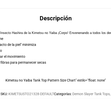
Descripción
 Insecto Hashira de la Kimetsu no Yaiba ¡Corps! Envenenando a todos los de
ime
acto de la piel" minimiza
co
iar el movimiento
as fibras para permanecer secas
Kimetsu no Yaiba Tank Top Pattern Size Chart" estilo="float: none"
SKU
:
KIMETSUSTO21328-DEFAULT
Categorías
:
Demon Slayer Tank Tops
,