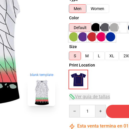
Men
Women
Color
Default
Size
S
M
L
XL
2X
Print Location
blank template
Ver guía de tallas
Quantity
Esta venta termina en
01