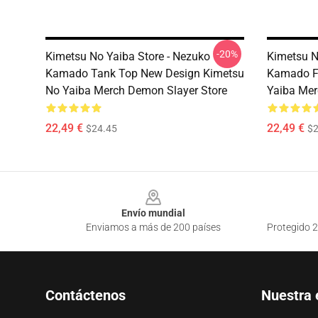
-20%
Kimetsu No Yaiba Store - Nezuko
Kimetsu No
Kamado Tank Top New Design Kimetsu
Kamado Fi
No Yaiba Merch Demon Slayer Store
Yaiba Mer
22,49 €
22,49 €
$24.45
$2
Footer
Envío mundial
Enviamos a más de 200 países
Protegido 2
Contáctenos
Nuestra