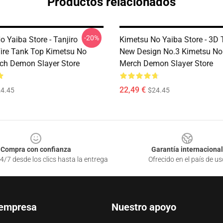
Productos relacionados
-20%
 Yaiba Store - Tanjiro
Kimetsu No Yaiba Store - 3D
re Tank Top Kimetsu No
New Design No.3 Kimetsu No
ch Demon Slayer Store
Merch Demon Slayer Store
22,49 €
4.45
$24.45
Compra con confianza
Garantía internacional
4/7 desde los clics hasta la entrega
Ofrecido en el país de us
 empresa
Nuestro apoyo