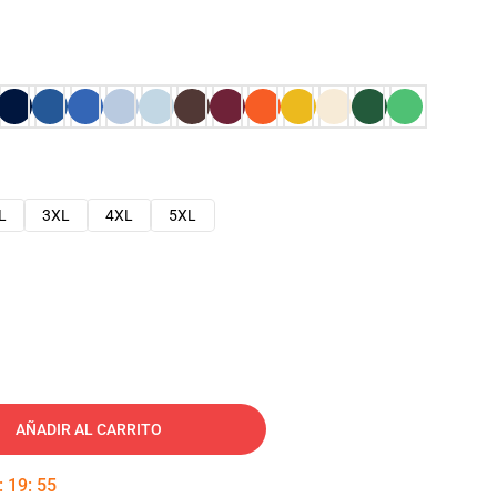
L
3XL
4XL
5XL
AÑADIR AL CARRITO
:
19
:
54