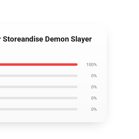
r Storeandise Demon Slayer
100%
0%
0%
0%
0%