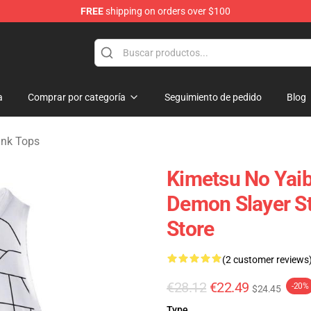
FREE
shipping on orders over $100
erchandise Shop
a
Comprar por categoría
Seguimiento de pedido
Blog
ank Tops
Kimetsu No Yai
Demon Slayer S
Store
(2 customer reviews
€28.12
€22.49
-20%
$24.45
Type