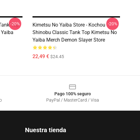
-20%
-20%
 Tank Top
Kimetsu No Yaiba Store - Kochou
 Yaiba
Shinobu Classic Tank Top Kimetsu No
Yaiba Merch Demon Slayer Store
22,49 €
$24.45
Pago 100% seguro
o
PayPal / MasterCard / Visa
Nuestra tienda