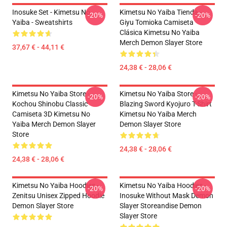
Inosuke Set - Kimetsu No
Kimetsu No Yaiba Tienda -
-20%
-20%
Yaiba - Sweatshirts
Giyu Tomioka Camiseta
Clásica Kimetsu No Yaiba
Merch Demon Slayer Store
37,67 € - 44,11 €
24,38 € - 28,06 €
Kimetsu No Yaiba Store -
Kimetsu No Yaiba Store -
-20%
-20%
Kochou Shinobu Classic
Blazing Sword Kyojuro T-Shirt
Camiseta 3D Kimetsu No
Kimetsu No Yaiba Merch
Yaiba Merch Demon Slayer
Demon Slayer Store
Store
24,38 € - 28,06 €
24,38 € - 28,06 €
Kimetsu No Yaiba Hoodies -
Kimetsu No Yaiba Hoodies -
-20%
-20%
Zenitsu Unisex Zipped Hoodie
Inosuke Without Mask Demon
Demon Slayer Store
Slayer Storeandise Demon
Slayer Store