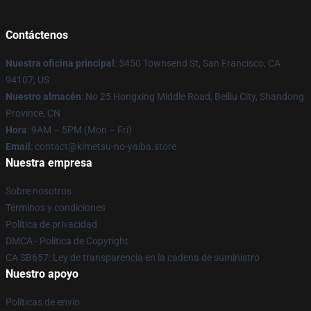
Contáctenos
Nuestra oficina principal
: 5450 Townsend St, San Francisco, CA
94107, US
Nuestro almacén
: No 25 Hongxing Middle Road, Beiliu City, Shandong
Province, CN
Hora
: 9AM – 5PM (Mon – Fri)
Email
: contact@kimetsu-no-yaiba.store
Nuestra empresa
Sobre nosotros
Términos y condiciones
Política de privacidad
DMCA - Política de Copyright
CA SB657: Ley de transparencia en la cadena de suministro
Nuestro apoyo
Políticas de envío