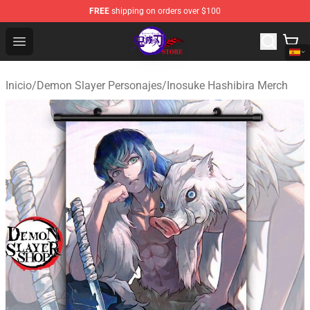
FREE
shipping on orders over $100
Kimetsu no Yaiba Store - Official Kimetsu no Yaiba Mer
Open menu
Inicio
/
Demon Slayer Personajes
/
Inosuke Hashibira Merch