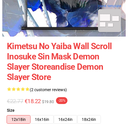
blank template
Kimetsu No Yaiba Wall Scroll
Inosuke Sin Mask Demon
Slayer Storeandise Demon
Slayer Store
(2 customer reviews)
€22.77
€18.22
-20%
$19.80
Size
12x18in
16x16in
16x24in
18x24in