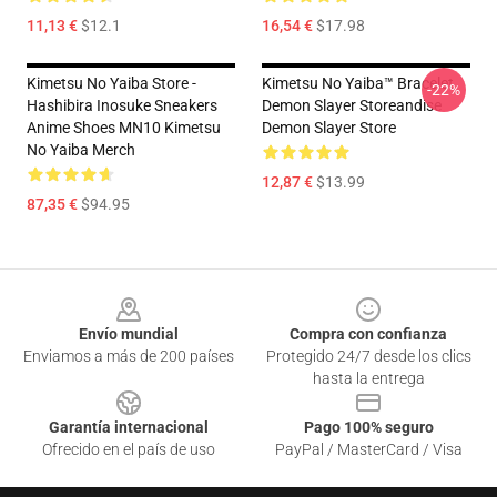
11,13 €
$12.1
16,54 €
$17.98
Kimetsu No Yaiba Store -
Kimetsu No Yaiba™ Bracelet
-22%
Hashibira Inosuke Sneakers
Demon Slayer Storeandise
Anime Shoes MN10 Kimetsu
Demon Slayer Store
No Yaiba Merch
12,87 €
$13.99
87,35 €
$94.95
Footer
Envío mundial
Compra con confianza
Enviamos a más de 200 países
Protegido 24/7 desde los clics
hasta la entrega
Garantía internacional
Pago 100% seguro
Ofrecido en el país de uso
PayPal / MasterCard / Visa