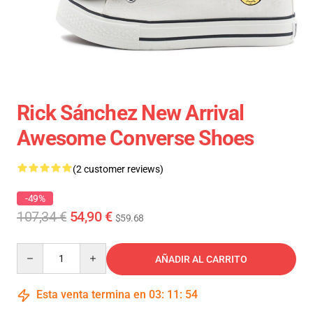
Rick Sánchez New Arrival
Awesome Converse Shoes
(2 customer reviews)
-49%
107,34 €
54,90 €
$59.68
Quantity
AÑADIR AL CARRITO
Esta venta termina en
03
:
11
:
54