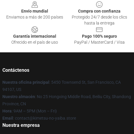
Envío mundial
Compra con confianza
Enviamos a más de 200 países
Protegido 24/7 desde los clics
hasta la entrega
Garantía internacional
Pago 100% seguro
Ofrecido en el país de uso
PayPal / MasterCard / Visa
Contáctenos
Nuestra oficina principal
: 5450 Townsend St, San Francisco, CA
94107, US
Nuestro almacén
: No 25 Hongxing Middle Road, Beiliu City, Shandong
Province, CN
Hora
: 9AM – 5PM (Mon – Fri)
Email
: contact@kimetsu-no-yaiba.store
Nuestra empresa