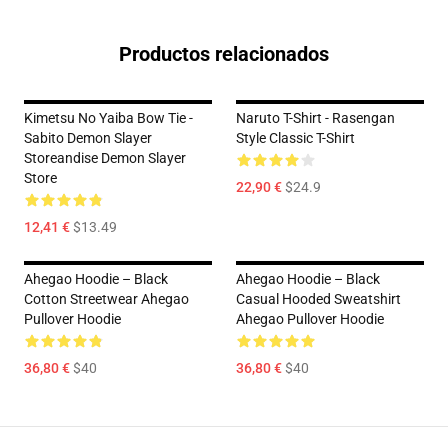
Productos relacionados
Kimetsu No Yaiba Bow Tie -
Naruto T-Shirt - Rasengan
Sabito Demon Slayer
Style Classic T-Shirt
Storeandise Demon Slayer
Store
22,90 €
$24.9
12,41 €
$13.49
Ahegao Hoodie – Black
Ahegao Hoodie – Black
Cotton Streetwear Ahegao
Casual Hooded Sweatshirt
Pullover Hoodie
Ahegao Pullover Hoodie
36,80 €
$40
36,80 €
$40
Footer