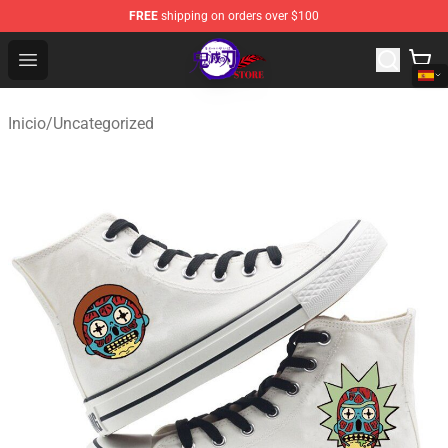
FREE
shipping on orders over $100
Kimetsu no Yaiba Store - Official Kimetsu no Yaiba Mer
Open menu
Inicio
/
Uncategorized