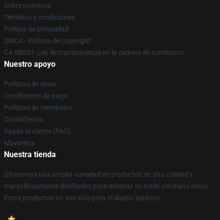
Sobre nosotros
Términos y condiciones
Política de privacidad
DMCA - Política de Copyright
CA SB657: Ley de transparencia en la cadena de suministro
Nuestro apoyo
Políticas de envío
Condiciones de pago
Políticas de reembolso
Contáctenos
Ayuda al cliente (FAQ)
Mayorista
Nuestra tienda
Ofrecemos una amplia variedad de productos de alta calidad y
maravillosamente diseñados para mostrar su estilo cotidiano único.
Estos productos no son sólo para el diseño estético.