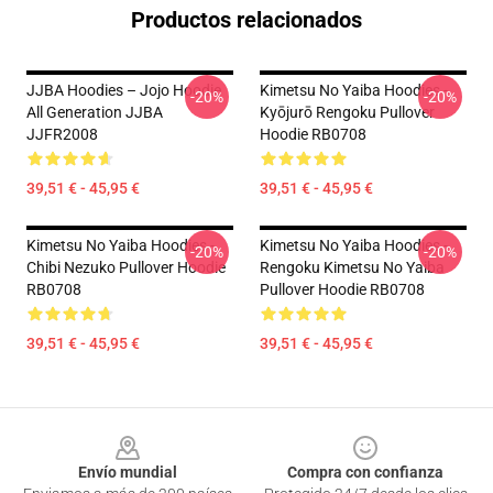
Productos relacionados
JJBA Hoodies – Jojo Hoodie
Kimetsu No Yaiba Hoodies -
-20%
-20%
All Generation JJBA
Kyōjurō Rengoku Pullover
JJFR2008
Hoodie RB0708
39,51 € - 45,95 €
39,51 € - 45,95 €
Kimetsu No Yaiba Hoodies -
Kimetsu No Yaiba Hoodies -
-20%
-20%
Chibi Nezuko Pullover Hoodie
Rengoku Kimetsu No Yaiba
RB0708
Pullover Hoodie RB0708
39,51 € - 45,95 €
39,51 € - 45,95 €
Footer
Envío mundial
Compra con confianza