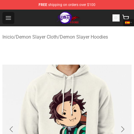
FREE
shipping on orders over $100
Kimetsu no Yaiba Store - Official Kimetsu no Yaiba Mer
Open menu
Inicio
/
Demon Slayer Cloth
/
Demon Slayer Hoodies