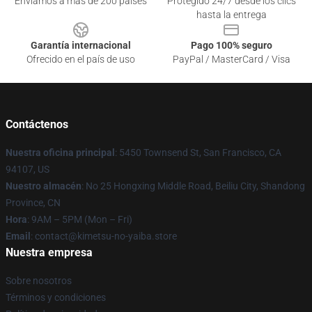
Enviamos a más de 200 países
Protegido 24/7 desde los clics
hasta la entrega
Garantía internacional
Pago 100% seguro
Ofrecido en el país de uso
PayPal / MasterCard / Visa
Contáctenos
Nuestra oficina principal
: 5450 Townsend St, San Francisco, CA
94107, US
Nuestro almacén
: No 25 Hongxing Middle Road, Beiliu City, Shandong
Province, CN
Hora
: 9AM – 5PM (Mon – Fri)
Email
: contact@kimetsu-no-yaiba.store
Nuestra empresa
Sobre nosotros
Términos y condiciones