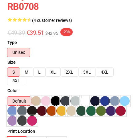
RB0708
(4 customer reviews)
€49.39
€39.51
-20%
$42.95
Type
Unisex
Size
S
M
L
XL
2XL
3XL
4XL
5XL
Color
Default
Print Location