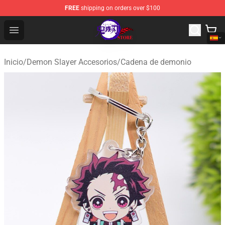
FREE
shipping on orders over $100
Kimetsu no Yaiba Store - Official Kimetsu no Yaiba Mer
Open menu
Inicio
/
Demon Slayer Accesorios
/
Cadena de demonio