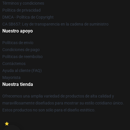
Términos y condiciones
Política de privacidad
DMCA - Política de Copyright
CA SB657: Ley de transparencia en la cadena de suministro
Nuestro apoyo
Políticas de envío
Condiciones de pago
Políticas de reembolso
Contáctenos
Ayuda al cliente (FAQ)
Mayorista
Nuestra tienda
Ofrecemos una amplia variedad de productos de alta calidad y
maravillosamente diseñados para mostrar su estilo cotidiano único.
Estos productos no son sólo para el diseño estético.