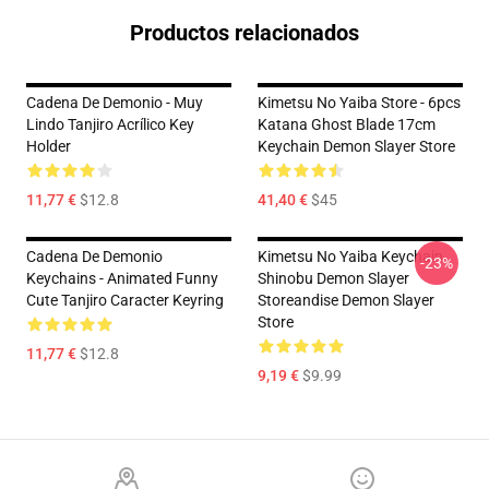
Productos relacionados
Cadena De Demonio - Muy
Kimetsu No Yaiba Store - 6pcs
Lindo Tanjiro Acrílico Key
Katana Ghost Blade 17cm
Holder
Keychain Demon Slayer Store
11,77 €
$12.8
41,40 €
$45
Cadena De Demonio
Kimetsu No Yaiba Keychain
-23%
Keychains - Animated Funny
Shinobu Demon Slayer
Cute Tanjiro Caracter Keyring
Storeandise Demon Slayer
Store
11,77 €
$12.8
9,19 €
$9.99
Footer