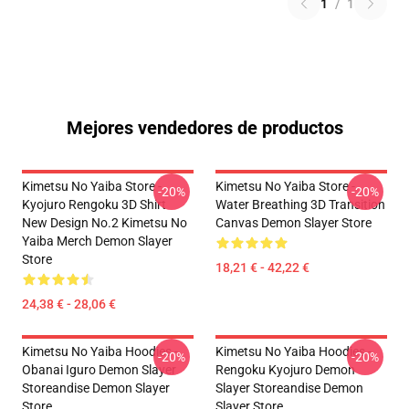
1
/
1
Mejores vendedores de productos
Kimetsu No Yaiba Store -
Kimetsu No Yaiba Store -
-20%
-20%
Kyojuro Rengoku 3D Shirt
Water Breathing 3D Transition
New Design No.2 Kimetsu No
Canvas Demon Slayer Store
Yaiba Merch Demon Slayer
Store
18,21 € - 42,22 €
24,38 € - 28,06 €
Kimetsu No Yaiba Hoodies -
Kimetsu No Yaiba Hoodies -
-20%
-20%
Obanai Iguro Demon Slayer
Rengoku Kyojuro Demon
Storeandise Demon Slayer
Slayer Storeandise Demon
Store
Slayer Store