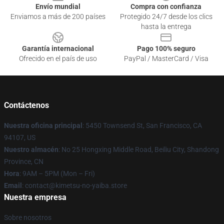
Envío mundial
Compra con confianza
Enviamos a más de 200 países
Protegido 24/7 desde los clics
hasta la entrega
Garantía internacional
Pago 100% seguro
Ofrecido en el país de uso
PayPal / MasterCard / Visa
Contáctenos
Nuestra oficina principal
: 5450 Townsend St, San Francisco, CA
94107, US
Nuestro almacén
: No 25 Hongxing Middle Road, Beiliu City, Shandong
Province, CN
Hora
: 9AM – 5PM (Mon – Fri)
Email
: contact@kimetsu-no-yaiba.store
Nuestra empresa
Sobre nosotros