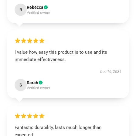
Rebecca
R
Verified owner
I value how easy this product is to use and its
immediate effectiveness.
Dec 16, 2024
Sarah
S
Verified owner
Fantastic durability, lasts much longer than
expected.