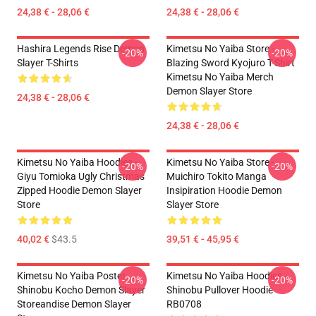
24,38 € - 28,06 €
24,38 € - 28,06 €
Hashira Legends Rise Demon
Kimetsu No Yaiba Store -
-20%
-20%
Slayer T-Shirts
Blazing Sword Kyojuro T-Shirt
Kimetsu No Yaiba Merch
Demon Slayer Store
24,38 € - 28,06 €
24,38 € - 28,06 €
Kimetsu No Yaiba Hoodies -
Kimetsu No Yaiba Store -
-20%
-20%
Giyu Tomioka Ugly Christmas
Muichiro Tokito Manga
Zipped Hoodie Demon Slayer
Insipiration Hoodie Demon
Store
Slayer Store
40,02 €
$43.5
39,51 € - 45,95 €
Kimetsu No Yaiba Poster
Kimetsu No Yaiba Hoodies -
-20%
-20%
Shinobu Kocho Demon Slayer
Shinobu Pullover Hoodie
Storeandise Demon Slayer
RB0708