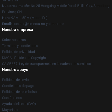
Nuestro almacén
: No 25 Hongxing Middle Road, Beiliu City, Shandong
Province, CN
Hora
: 9AM – 5PM (Mon – Fri)
Email
: contact@kimetsu-no-yaiba.store
Nuestra empresa
Sobre nosotros
Términos y condiciones
Política de privacidad
DMCA - Política de Copyright
CA SB657: Ley de transparencia en la cadena de suministro
Nuestro apoyo
Políticas de envío
Condiciones de pago
Políticas de reembolso
Contáctenos
Ayuda al cliente (FAQ)
Mayorista