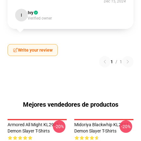
Dec 15, 2024
Ivy
I
Verified owner
Write your review
1
/
1
Mejores vendedores de productos
Armored All Might KL2901
Midoriya Blackwhip KL2901
-20%
-20%
Demon Slayer T-Shirts
Demon Slayer T-Shirts