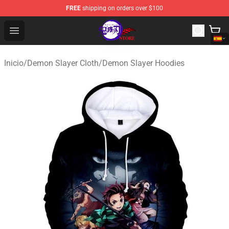
FREE
shipping on orders over $100
Kimetsu no Yaiba Store - Official Kimetsu no Yaiba Mer
Open menu
Inicio
/
Demon Slayer Cloth
/
Demon Slayer Hoodies