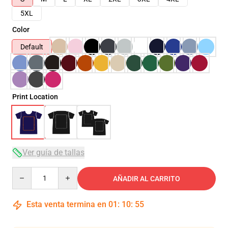
5XL
Color
Default
Print Location
Ver guía de tallas
Quantity
AÑADIR AL CARRITO
Esta venta termina en
01
:
10
:
54