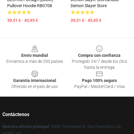
Pullover Hoodie RB0708
Demon Slayer Store
39,51 € - 45,95 €
39,51 € - 45,95 €
Footer
Envío mundial
Compra con confianza
Enviamos a más de 200 países
Protegido 24/7 desde los clics
hasta la entrega
Garantía internacional
Pago 100% seguro
Ofrecido en el país de uso
PayPal / MasterCard / Visa
Contáctenos
Nuestra oficina principal
: 5450 Townsend St, San Francisco, CA
94107, US