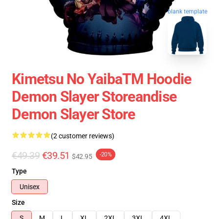
blank template
Kimetsu No YaibaTM Hoodie
Demon Slayer Storeandise
Demon Slayer Store
(2 customer reviews)
€49.39
€39.51
-20%
$42.95
Type
Unisex
Size
S
M
L
XL
2XL
3XL
4XL