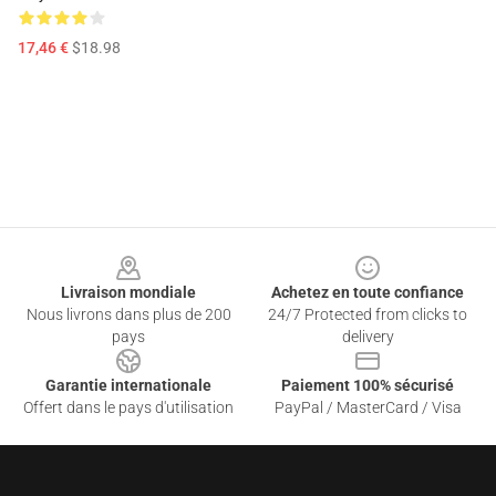
17,46 €
$18.98
Footer
Livraison mondiale
Achetez en toute confiance
Nous livrons dans plus de 200
24/7 Protected from clicks to
pays
delivery
Garantie internationale
Paiement 100% sécurisé
Offert dans le pays d'utilisation
PayPal / MasterCard / Visa