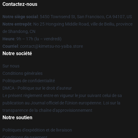
Contactez-nous
Notre siège social
: 5450 Townsend St, San Francisco, CA 94107, US
Notre entrepôt
: No 25 Hongxing Middle Road, ville de Beiliu, province
de Shandong, CN
Heure
: 9h – 17h (lu – vendredi)
Courriel
: contact@kimetsu-no-yaiba.store
Notre société
Sur nous
Conditions générales
Politiques de confidentialité
DMCA - Politique sur le droit d'auteur
Le présent règlement entre en vigueur le jour suivant celui de sa
publication au Journal officiel de l'Union européenne. Loi sur la
transparence de la chaîne d'approvisionnement
Notre soutien
Politiques d'expédition et de livraison
Conditions de paiement