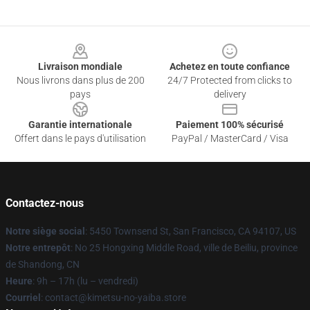
Footer
Livraison mondiale
Achetez en toute confiance
Nous livrons dans plus de 200
24/7 Protected from clicks to
pays
delivery
Garantie internationale
Paiement 100% sécurisé
Offert dans le pays d'utilisation
PayPal / MasterCard / Visa
Contactez-nous
Notre siège social
: 5450 Townsend St, San Francisco, CA 94107, US
Notre entrepôt
: No 25 Hongxing Middle Road, ville de Beiliu, province
de Shandong, CN
Heure
: 9h – 17h (lu – vendredi)
Courriel
: contact@kimetsu-no-yaiba.store