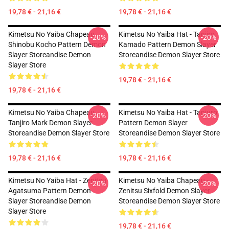
19,78 € - 21,16 €
19,78 € - 21,16 €
Kimetsu No Yaiba Chapeau...
Kimetsu No Yaiba Hat - Tanjiro
-20%
-20%
Shinobu Kocho Pattern Demon
Kamado Pattern Demon Slayer
Slayer Storeandise Demon
Storeandise Demon Slayer Store
Slayer Store
19,78 € - 21,16 €
19,78 € - 21,16 €
Kimetsu No Yaiba Chapeau...
Kimetsu No Yaiba Hat - Tanjuro
-20%
-20%
Tanjiro Mark Demon Slayer
Pattern Demon Slayer
Storeandise Demon Slayer Store
Storeandise Demon Slayer Store
19,78 € - 21,16 €
19,78 € - 21,16 €
Kimetsu No Yaiba Hat - Zenitsu
Kimetsu No Yaiba Chapeau -
-20%
-20%
Agatsuma Pattern Demon
Zenitsu Sixfold Demon Slayer
Slayer Storeandise Demon
Storeandise Demon Slayer Store
Slayer Store
19,78 € - 21,16 €