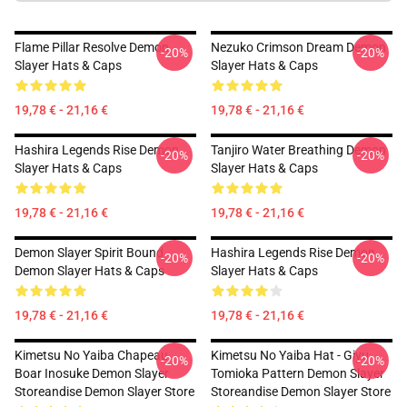
Flame Pillar Resolve Demon
Nezuko Crimson Dream Demon
-20%
-20%
Slayer Hats & Caps
Slayer Hats & Caps
19,78 € - 21,16 €
19,78 € - 21,16 €
Hashira Legends Rise Demon
Tanjiro Water Breathing Demon
-20%
-20%
Slayer Hats & Caps
Slayer Hats & Caps
19,78 € - 21,16 €
19,78 € - 21,16 €
Demon Slayer Spirit Bound
Hashira Legends Rise Demon
-20%
-20%
Demon Slayer Hats & Caps
Slayer Hats & Caps
19,78 € - 21,16 €
19,78 € - 21,16 €
Kimetsu No Yaiba Chapeau...
Kimetsu No Yaiba Hat - Giyu
-20%
-20%
Boar Inosuke Demon Slayer
Tomioka Pattern Demon Slayer
Storeandise Demon Slayer Store
Storeandise Demon Slayer Store