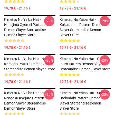
19,78 € - 21,16 €
19,78 € - 21,16 €
Kimetsu No Yaiba Hat -
Kimetsu No Yaiba Hat -
-20%
-20%
Himejima Gyomei Pattern
Kokushibou Pattern Demon
Demon Slayer Storeandise
Slayer Storeandise Demon
Demon Slayer Store
Slayer Store
19,78 € - 21,16 €
19,78 € - 21,16 €
Kimetsu No Yaiba Hat - Nezuko
Kimetsu No Yaiba Hat - Obanai
-20%
-20%
Kamado Pattern Demon Slayer
Iguro Pattern Demon Slayer
Storeandise Demon Slayer Store
Storeandise Demon Slayer Store
19,78 € - 21,16 €
19,78 € - 21,16 €
Kimetsu No Yaiba Chapeau...
Kimetsu No Yaiba Hat - Sakonji
-20%
-20%
Rengoku Kyojuro Pattern
Urokodaki Pattern Demon
Demon Slayer Storeandise
Slayer Storeandise Demon
Demon Slayer Store
Slayer Store