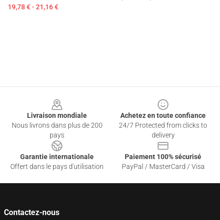
19,78 € - 21,16 €
Footer
Livraison mondiale
Achetez en toute confiance
Nous livrons dans plus de 200
24/7 Protected from clicks to
pays
delivery
Garantie internationale
Paiement 100% sécurisé
Offert dans le pays d'utilisation
PayPal / MasterCard / Visa
Contactez-nous