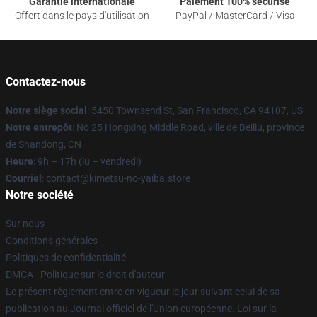
Garantie internationale
Paiement 100% sécurisé
Offert dans le pays d'utilisation
PayPal / MasterCard / Visa
Contactez-nous
Notre siège social
: 5450 Townsend St, San Francisco, CA 94107, US
Notre entrepôt
: No 25 Hongxing Middle Road, ville de Beiliu, province
de Shandong, CN
Heure
: 9h – 17h (lu – vendredi)
Courriel
: contact@kimetsu-no-yaiba.store
Notre société
Sur nous
Conditions générales
Politiques de confidentialité
DMCA - Politique sur le droit d'auteur
Le présent règlement entre en vigueur le jour suivant celui de sa
publication au Journal officiel de l'Union européenne. Loi sur la