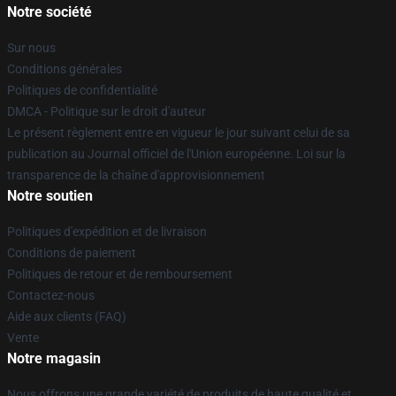
Notre société
Sur nous
Conditions générales
Politiques de confidentialité
DMCA - Politique sur le droit d'auteur
Le présent règlement entre en vigueur le jour suivant celui de sa
publication au Journal officiel de l'Union européenne. Loi sur la
transparence de la chaîne d'approvisionnement
Notre soutien
Politiques d'expédition et de livraison
Conditions de paiement
Politiques de retour et de remboursement
Contactez-nous
Aide aux clients (FAQ)
Vente
Notre magasin
Nous offrons une grande variété de produits de haute qualité et