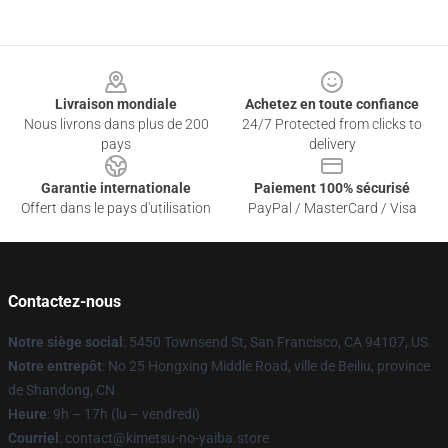
Footer
Livraison mondiale
Achetez en toute confiance
Nous livrons dans plus de 200
24/7 Protected from clicks to
pays
delivery
Garantie internationale
Paiement 100% sécurisé
Offert dans le pays d'utilisation
PayPal / MasterCard / Visa
Contactez-nous
Notre siège social
: 5450 Townsend St, San Francisco, CA 94107, US
Notre entrepôt
: No 25 Hongxing Middle Road, ville de Beiliu, province
de Shandong, CN
Heure
: 9h – 17h (lu – vendredi)
Courriel
: contact@kimetsu-no-yaiba.store