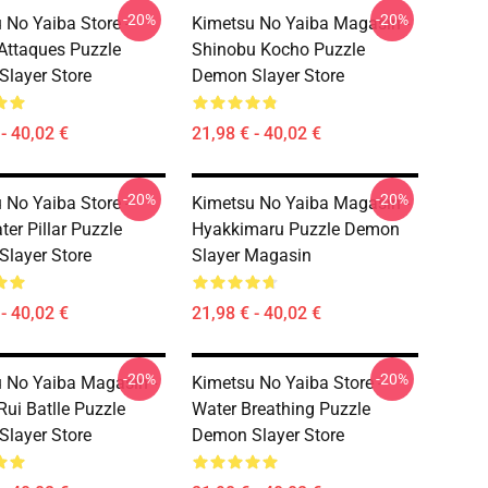
-20%
-20%
 No Yaiba Store -
Kimetsu No Yaiba Magasin -
 Attaques Puzzle
Shinobu Kocho Puzzle
layer Store
Demon Slayer Store
- 40,02 €
21,98 € - 40,02 €
-20%
-20%
 No Yaiba Store -
Kimetsu No Yaiba Magasin -
er Pillar Puzzle
Hyakkimaru Puzzle Demon
layer Store
Slayer Magasin
- 40,02 €
21,98 € - 40,02 €
-20%
-20%
 No Yaiba Magasin -
Kimetsu No Yaiba Store -
Rui Batlle Puzzle
Water Breathing Puzzle
layer Store
Demon Slayer Store