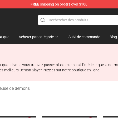
FREE
shipping on orders over $100
erchandise Shop
tique
Acheter par catégorie
Suivi de commande
Blog
 quand vous vous trouvez passer plus de temps à l'intérieur que la normale
les meilleurs Demon Slayer Puzzles sur notre boutique en ligne.
ueuse de démons