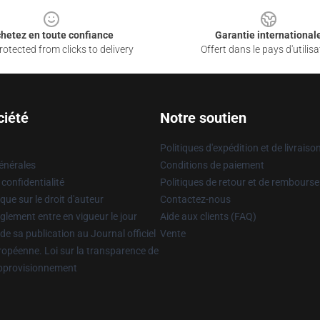
hetez en toute confiance
Garantie international
otected from clicks to delivery
Offert dans le pays d'utilisa
ciété
Notre soutien
Politiques d'expédition et de livraiso
énérales
Conditions de paiement
 confidentialité
Politiques de retour et de rembours
que sur le droit d'auteur
Contactez-nous
glement entre en vigueur le jour
Aide aux clients (FAQ)
 de sa publication au Journal officiel
Vente
uropéenne. Loi sur la transparence de
approvisionnement