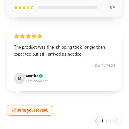
★☆☆☆☆
0%
The product was fine, shipping took longer than
expected but still arrived as needed.
Dec 17, 2024
Martha
M
Verified owner
Write your review
1
/
1