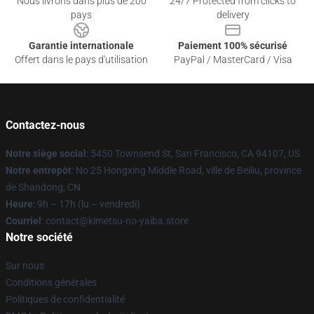
Nous livrons dans plus de 200
24/7 Protected from clicks to
pays
delivery
Garantie internationale
Paiement 100% sécurisé
Offert dans le pays d'utilisation
PayPal / MasterCard / Visa
Contactez-nous
Notre siège social
: 5450 Townsend St, San Francisco, CA 94107, US
Notre entrepôt
: No 25 Hongxing Middle Road, ville de Beiliu, province
de Shandong, CN
Heure
: 9h – 17h (lu – vendredi)
Courriel
: contact@kimetsu-no-yaiba.store
Notre société
Sur nous
Conditions générales
Politiques de confidentialité