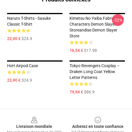
Naruto T-Shirts - Sasuke
Kimetsu No Yaiba Fabric Cute
-22%
Classic T-Shirt
Characters Demon Slayer
Storeandise Demon Slayer
Store
22,90 €
$24.9
16,54 €
$17.98
HxH Airpod Case
Tokyo Revengers Cosplay –
Draken Long Coat Yellow
Letter Patterns
22,90 €
$24.9
79,94 €
$86.9
Footer
Livraison mondiale
Achetez en toute confiance