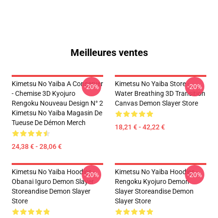
Meilleures ventes
Kimetsu No Yaiba A Conserver
Kimetsu No Yaiba Store -
-20%
-20%
- Chemise 3D Kyojuro
Water Breathing 3D Transition
Rengoku Nouveau Design N° 2
Canvas Demon Slayer Store
Kimetsu No Yaiba Magasin De
Tueuse De Démon Merch
18,21 € - 42,22 €
24,38 € - 28,06 €
Kimetsu No Yaiba Hoodies -
Kimetsu No Yaiba Hoodies -
-20%
-20%
Obanai Iguro Demon Slayer
Rengoku Kyojuro Demon
Storeandise Demon Slayer
Slayer Storeandise Demon
Store
Slayer Store