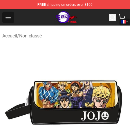
FREE
shipping on orders over $100
Kimetsu no Yaiba Store - Official Kimetsu no Yaiba Mer
Open menu
Accueil
/
Non classé