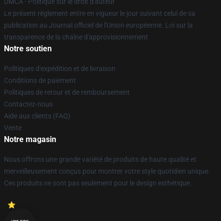
DMCA - Politique sur le droit d'auteur
Le présent règlement entre en vigueur le jour suivant celui de sa
publication au Journal officiel de l'Union européenne. Loi sur la
transparence de la chaîne d'approvisionnement
Notre soutien
Politiques d'expédition et de livraison
Conditions de paiement
Politiques de retour et de remboursement
Contactez-nous
Aide aux clients (FAQ)
Vente
Notre magasin
Nous offrons une grande variété de produits de haute qualité et
merveilleusement conçus pour montrer votre style quotidien unique.
Ces produits ne sont pas seulement pour le design esthétique.