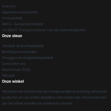
Over ons
Algemene voorwaarden
Privacybeleid
DMCA - Auteursrechtbeleid
CA SB657: Transparantiewet voor de toeleveringsketen
Onze steun
Verzend- en leveringsbeleid
Betalingsvoorwaarden
Teruggave & terugbetalingsbeleid
Contacteer ons
Klantenhulp (FAQ)
Whosale
Onze winkel
Wij bieden een breed scala aan hoogwaardige en prachtig ontworpen
producten om uw unieke dagelijkse stijl te laten zien. Deze producten
zijn niet alleen omwille van esthetisch ontwerp.