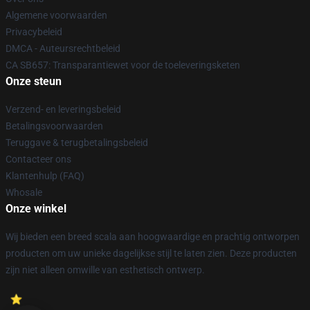
Algemene voorwaarden
Privacybeleid
DMCA - Auteursrechtbeleid
CA SB657: Transparantiewet voor de toeleveringsketen
Onze steun
Verzend- en leveringsbeleid
Betalingsvoorwaarden
Teruggave & terugbetalingsbeleid
Contacteer ons
Klantenhulp (FAQ)
Whosale
Onze winkel
Wij bieden een breed scala aan hoogwaardige en prachtig ontworpen
producten om uw unieke dagelijkse stijl te laten zien. Deze producten
zijn niet alleen omwille van esthetisch ontwerp.