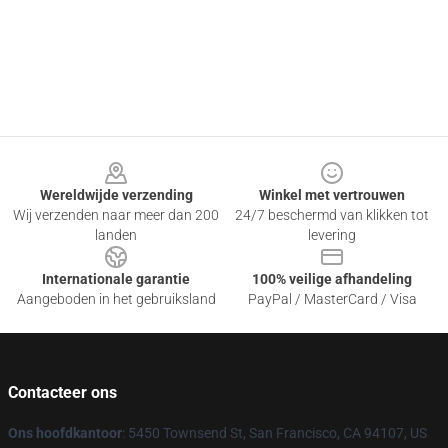
Footer
Wereldwijde verzending
Winkel met vertrouwen
Wij verzenden naar meer dan 200
24/7 beschermd van klikken tot
landen
levering
Internationale garantie
100% veilige afhandeling
Aangeboden in het gebruiksland
PayPal / MasterCard / Visa
Contacteer ons
Ons hoofdkantoor
: 5450 Townsend St, San Francisco, CA 94107, US