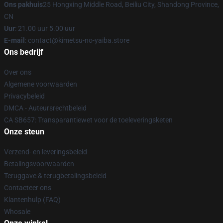
Ons pakhuis
25 Hongxing Middle Road, Beiliu City, Shandong Province,
CN
Uur
: 21.00 uur 5.00 uur
E-mail
: contact@kimetsu-no-yaiba.store
Ons bedrijf
Over ons
Algemene voorwaarden
Privacybeleid
DMCA - Auteursrechtbeleid
CA SB657: Transparantiewet voor de toeleveringsketen
Onze steun
Verzend- en leveringsbeleid
Betalingsvoorwaarden
Teruggave & terugbetalingsbeleid
Contacteer ons
Klantenhulp (FAQ)
Whosale