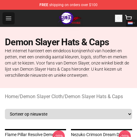
FREE
shipping on orders over $100
Kimetsu no Yaiba Store - Official Kimetsu no Yaiba Mer
Open menu
Demon Slayer Hats & Caps
Het internet hanteert een eindeloos konijnenhol van hoeden en
petten, met een oneindig aantal kleuren, logo's, stoffen en merken
om uit te kiezen. Voor fans van Demon Slayer, onze winkel biedt de
lijst van Demon Slayer Hats & Caps hieronder. U kunt kiezen uit
verschillende nieuwste en unieke ontwerpen.
Home
/
Demon Slayer Cloth
/
Demon Slayer Hats & Caps
Flame Pillar Resolve Demon
Nezuko Crimson Dream Demon
-20%
-20%