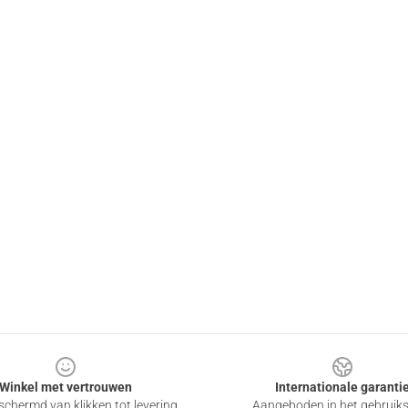
Winkel met vertrouwen
Internationale garanti
chermd van klikken tot levering
Aangeboden in het gebruik