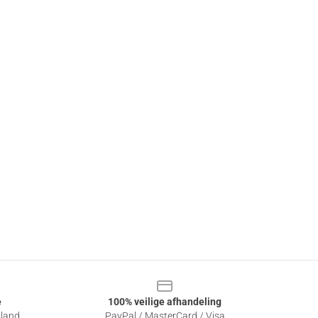
e
100% veilige afhandeling
sland
PayPal / MasterCard / Visa