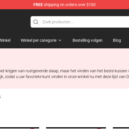
FREE
shipping on orders over $100
erchandise Shop
Winkel
Winkel per categorie
Bestelling volgen
Blog
het krijgen van rustgevende slaap, maar het vinden van het beste kussen
lijk, zodat u uw favoriete kunt vinden in onze winkel nu met deze lijst va
s