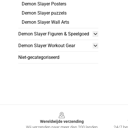
Demon Slayer Posters
Demon Slayer puzzels
Demon Slayer Wall Arts
Demon Slayer Figuren & Speelgoed
Demon Slayer Workout Gear
Niet-gecategoriseerd
Footer
Wereldwijde verzending
Wij verzenden naar meer dan 200 landen
24/7 bes