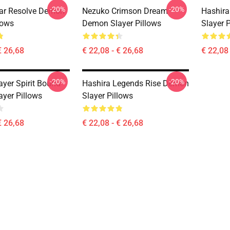
-20%
-20%
lar Resolve Demon
Nezuko Crimson Dream
Hashira
lows
Demon Slayer Pillows
Slayer 
€ 26,68
€ 22,08 - € 26,68
€ 22,08 
-20%
-20%
yer Spirit Bound
Hashira Legends Rise Demon
yer Pillows
Slayer Pillows
€ 26,68
€ 22,08 - € 26,68