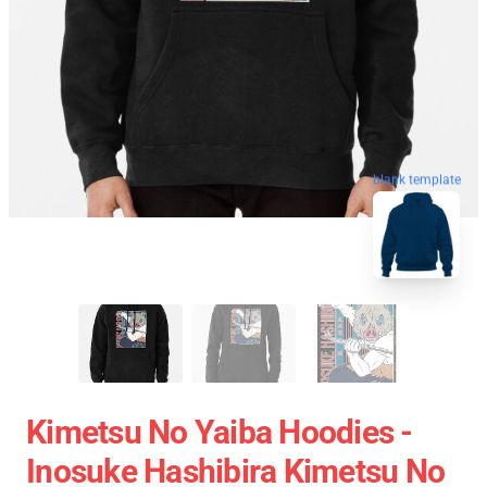
blank template
Kimetsu No Yaiba Hoodies -
Inosuke Hashibira Kimetsu No