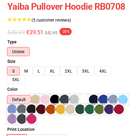
Yaiba Pullover Hoodie RB0708
(5 customer reviews)
€49.39
€39.51
-20%
$42.95
Type
Unisex
Size
S
M
L
XL
2XL
3XL
4XL
5XL
Color
Default
Print Location