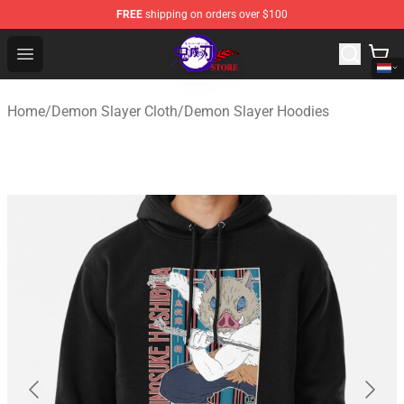
FREE
shipping on orders over $100
Kimetsu no Yaiba Store - Official Kimetsu no Yaiba Mer
Open menu
Home
/
Demon Slayer Cloth
/
Demon Slayer Hoodies