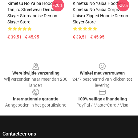
Kimetsu No Yaiba Hoodies -
Kimetsu No Yaiba Hoodies -
-20%
-20%
Tanjiro Streetwear Demon
Kimetsu No Yaiba Corps
Slayer Storeandise Demon
Unisex Zipped Hoodie Demon
Slayer Store
Slayer Store
€ 39,51 - € 45,95
€ 39,51 - € 45,95
Footer
Wereldwijde verzending
Winkel met vertrouwen
Wij verzenden naar meer dan 200
24/7 beschermd van klikken tot
landen
levering
Internationale garantie
100% veilige afhandeling
Aangeboden in het gebruiksland
PayPal / MasterCard / Visa
Contacteer ons