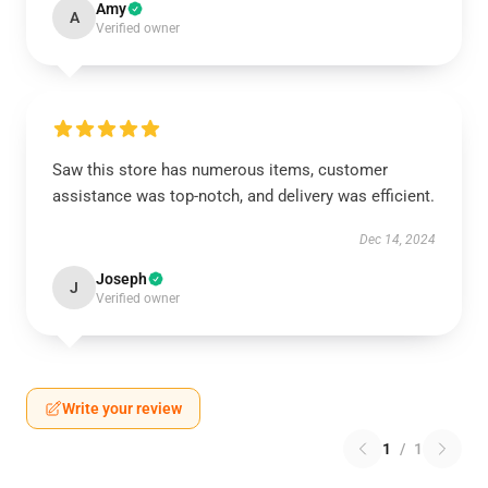
Amy
A
Verified owner
Saw this store has numerous items, customer
assistance was top-notch, and delivery was efficient.
Dec 14, 2024
Joseph
J
Verified owner
Write your review
1
/
1