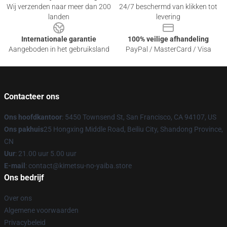
Wij verzenden naar meer dan 200
24/7 beschermd van klikken tot
landen
levering
Internationale garantie
100% veilige afhandeling
Aangeboden in het gebruiksland
PayPal / MasterCard / Visa
Contacteer ons
Ons hoofdkantoor
: 5450 Townsend St, San Francisco, CA 94107, US
Ons pakhuis
25 Hongxing Middle Road, Beiliu City, Shandong Province,
CN
Uur
: 21.00 uur 5.00 uur
E-mail
: contact@kimetsu-no-yaiba.store
Ons bedrijf
Over ons
Algemene voorwaarden
Privacybeleid