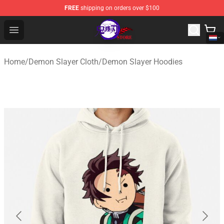
FREE
shipping on orders over $100
Kimetsu no Yaiba Store - Official Kimetsu no Yaiba Mer
Open menu
Home
/
Demon Slayer Cloth
/
Demon Slayer Hoodies