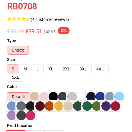
RB0708
(4 customer reviews)
€49.39
€39.51
-20%
$42.95
Type
Unisex
Size
S
M
L
XL
2XL
3XL
4XL
5XL
Color
Default
Print Location