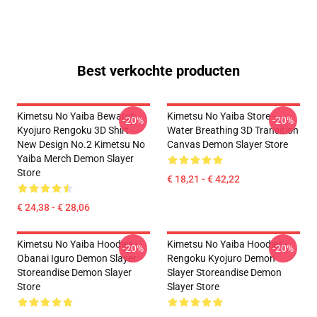
Best verkochte producten
Kimetsu No Yaiba Bewaren -
Kimetsu No Yaiba Store -
-20%
-20%
Kyojuro Rengoku 3D Shirt
Water Breathing 3D Transition
New Design No.2 Kimetsu No
Canvas Demon Slayer Store
Yaiba Merch Demon Slayer
Store
€ 18,21 - € 42,22
€ 24,38 - € 28,06
Kimetsu No Yaiba Hoodies -
Kimetsu No Yaiba Hoodies -
-20%
-20%
Obanai Iguro Demon Slayer
Rengoku Kyojuro Demon
Storeandise Demon Slayer
Slayer Storeandise Demon
Store
Slayer Store