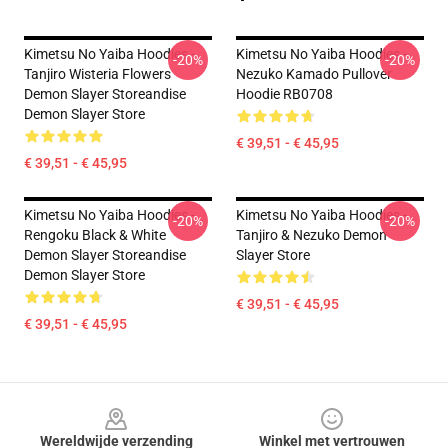
Kimetsu No Yaiba Hoodies -
Kimetsu No Yaiba Hoodies -
-20%
-20%
Tanjiro Wisteria Flowers
Nezuko Kamado Pullover
Demon Slayer Storeandise
Hoodie RB0708
Demon Slayer Store
€ 39,51 - € 45,95
€ 39,51 - € 45,95
Kimetsu No Yaiba Hoodies -
Kimetsu No Yaiba Hoodies -
-20%
-20%
Rengoku Black & White
Tanjiro & Nezuko Demon
Demon Slayer Storeandise
Slayer Store
Demon Slayer Store
€ 39,51 - € 45,95
€ 39,51 - € 45,95
Footer
Wereldwijde verzending
Winkel met vertrouwen