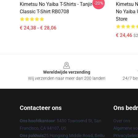
-20%
Kimetsu No Yaiba T-Shirts - Tanjir-O's
Kimetsu N
Classic T-Shirt RB0708
No Yaiba 
Store
€ 24,38 - € 28,06
€ 24,46
$2
Footer
Wereldwijde verzending
Wij verzenden naar meer dan 200 landen
24/7 bes
Contacteer ons
Ons bedri
Ons hoofdkantoor
: 5450 Townsend St, San
Over ons
Francisco, CA 94107, US
Algemene v
Ons pakhuis
25 Hongxing Middle Road, Beiliu
Privacybelei