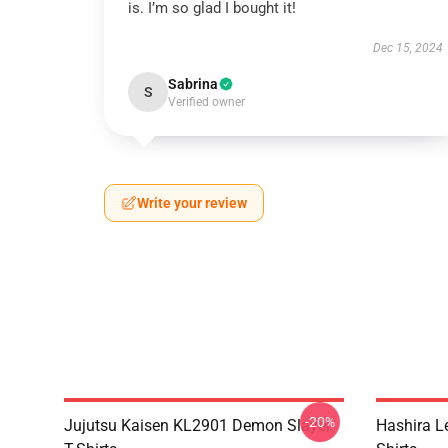
is. I’m so glad I bought it!
Dec 15, 2024
Sabrina
S
Verified owner
Write your review
-20%
Jujutsu Kaisen KL2901 Demon Slayer
Hashira L