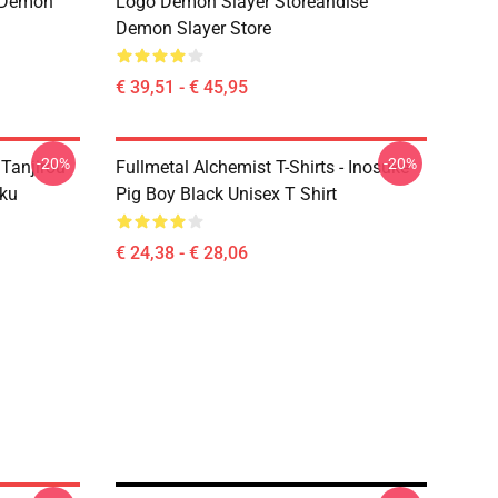
e Demon
Logo Demon Slayer Storeandise
Demon Slayer Store
€ 39,51 - € 45,95
-20%
-20%
 Tanjirou
Fullmetal Alchemist T-Shirts - Inosuke
ku
Pig Boy Black Unisex T Shirt
€ 24,38 - € 28,06