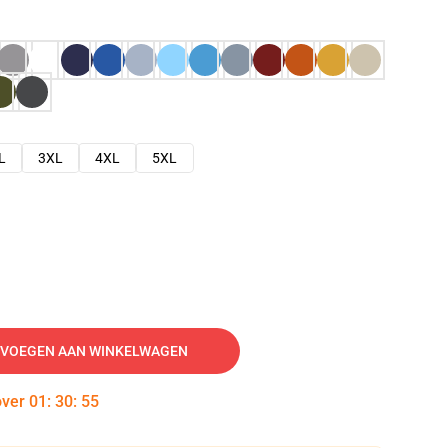
L
3XL
4XL
5XL
VOEGEN AAN WINKELWAGEN
over
01
:
30
:
54