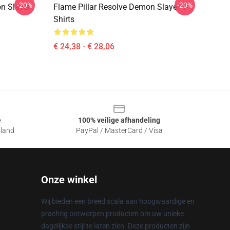
-20%
-20%
n Slayer
Flame Pillar Resolve Demon Slayer T-
Shirts
€ 24,38 - € 28,06
e
100% veilige afhandeling
sland
PayPal / MasterCard / Visa
Onze winkel
Wij bieden een breed scala aan hoogwaardige en
prachtig ontworpen producten om uw unieke
dagelijkse stijl te laten zien. Deze producten zijn