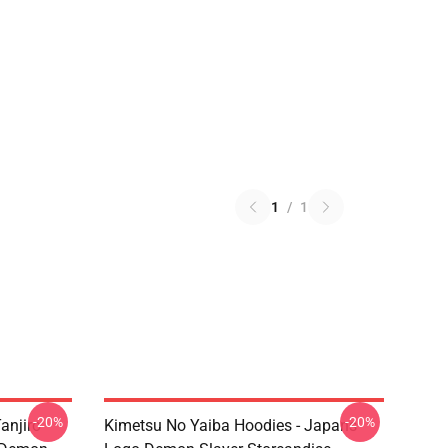
1
/
1
-20%
-20%
anjiro
Kimetsu No Yaiba Hoodies - Japans