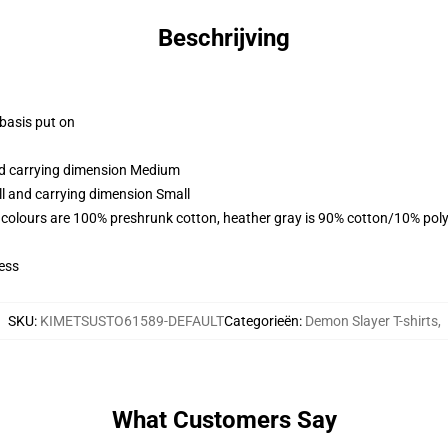
Beschrijving
 basis put on
and carrying dimension Medium
ll and carrying dimension Small
 colours are 100% preshrunk cotton, heather gray is 90% cotton/10% poly
ess
SKU
:
KIMETSUSTO61589-DEFAULT
Categorieën
:
Demon Slayer T-shirts
,
What Customers Say