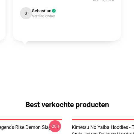
Dec 13, 2024
Sebastian
S
Verified owner
Best verkochte producten
-20%
egends Rise Demon Slayer T-
Kimetsu No Yaiba Hoodies - T