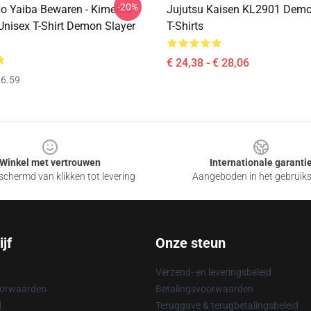
-20%
o Yaiba Bewaren - Kimetsu
Jujutsu Kaisen KL2901 Demo
Unisex T-Shirt Demon Slayer
T-Shirts
€ 24,38 - € 28,06
6.59
Winkel met vertrouwen
Internationale garanti
chermd van klikken tot levering
Aangeboden in het gebruik
jf
Onze steun
Verzend- en leveringsbeleid
oorwaarden
Betalingsvoorwaarden
d
Teruggave & terugbetalingsbeleid