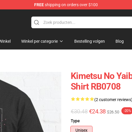
FREE
shipping on orders over $100
erchandise Shop
Winkel
Winkel per categorie
Bestelling volgen
Blog
Kimetsu No Yaiba
Shirt RB0708
(2 customer reviews
€30.48
€24.38
-20%
$26.50
Type
Unisex