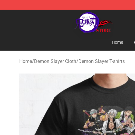
Kimetsu no Yaiba Store - Official Kimetsu no Yaiba M
Home
Home
/
Demon Slayer Cloth
/
Demon Slayer T-shirts