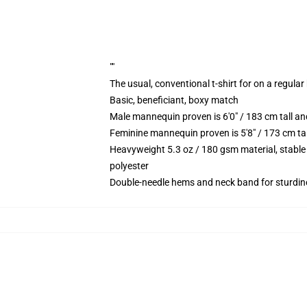
""
The usual, conventional t-shirt for on a regular
Basic, beneficiant, boxy match
Male mannequin proven is 6'0" / 183 cm tall 
Feminine mannequin proven is 5'8" / 173 cm ta
Heavyweight 5.3 oz / 180 gsm material, stable
polyester
Double-needle hems and neck band for sturdin