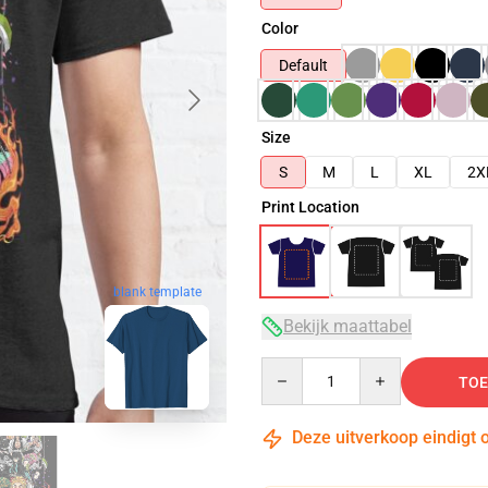
Color
Default
Size
S
M
L
XL
2X
Print Location
blank template
Bekijk maattabel
Quantity
TOE
Deze uitverkoop eindigt 