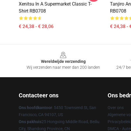
Xenitsu In A Supermarket Classic T-
Tanjiro An
Shirt RB0708
RB0708
€ 24,38 - € 28,06
€ 24,38 - 
Footer
Wereldwijde verzending
Wij verzenden naar meer dan 200 landen
24/7 bes
Contacteer ons
Ons bedri
Ons hoofdkantoor
: 5450 Townsend St, San
Over ons
Francisco, CA 94107, US
Algemene v
Ons pakhuis
25 Hongxing Middle Road, Beiliu
Privacybelei
City, Shandong Province, CN
DMCA - Auteu