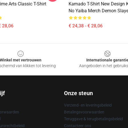
ime Arts Classic T-Shirt
Kamado T-Shirt New Design 
No Yaiba Merch Demon Slaye
€ 28,06
€ 24,38 - € 28,06
Winkel met vertrouwen
Internationale garanti
chermd van klikken tot levering
Aangeboden in het gebruik
jf
Onze steun
Verzend- en leveringsbeleid
oorwaarden
Betalingsvoorwaarden
d
Teruggave & terugbetalingsbeleid
rsrechtbeleid
Contacteer ons