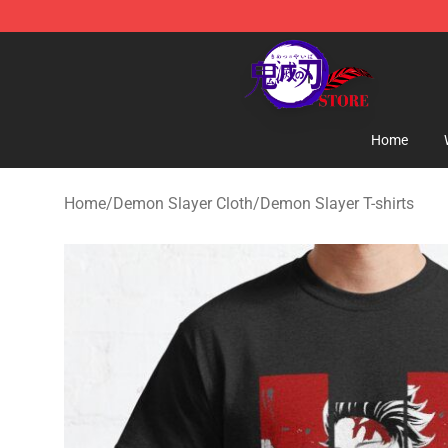
Kimetsu no Yaiba Store - Official Kimetsu no Yaiba M
Home
Home
/
Demon Slayer Cloth
/
Demon Slayer T-shirts