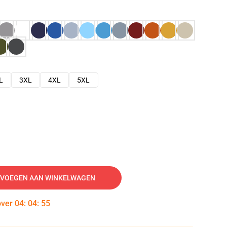
L
3XL
4XL
5XL
VOEGEN AAN WINKELWAGEN
over
04
:
04
:
54