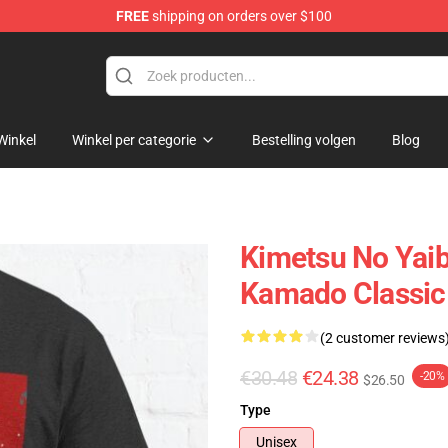
FREE
shipping on orders over $100
erchandise Shop
Winkel
Winkel per categorie
Bestelling volgen
Blog
Kimetsu No Yaiba
Kamado Classic
(2 customer reviews
€30.48
€24.38
-20%
$26.50
Type
Unisex