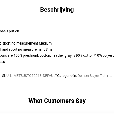
Beschrijving
 basis put on
 and sporting measurement Medium
all and sporting measurement Small
lours are 100% preshrunk cotton, heather gray is 90% cotton/10% polyest
ess
SKU
:
KIMETSUSTO52213-DEFAULT
Categorieën
:
Demon Slayer T-shirts
,
What Customers Say