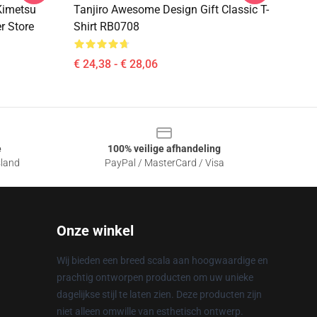
Kimetsu
Tanjiro Awesome Design Gift Classic T-
r Store
Shirt RB0708
€ 24,38 - € 28,06
e
100% veilige afhandeling
sland
PayPal / MasterCard / Visa
Onze winkel
Wij bieden een breed scala aan hoogwaardige en
prachtig ontworpen producten om uw unieke
dagelijkse stijl te laten zien. Deze producten zijn
niet alleen omwille van esthetisch ontwerp.