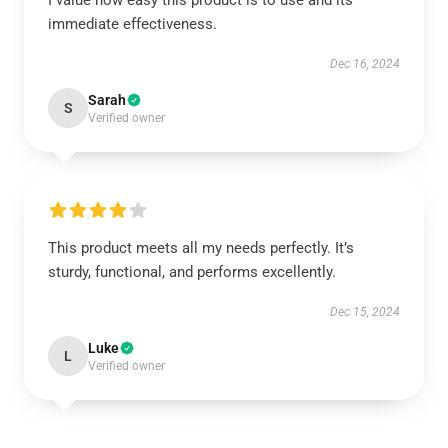
I value how easy this product is to use and its
immediate effectiveness.
Dec 16, 2024
Sarah
S
Verified owner
This product meets all my needs perfectly. It’s
sturdy, functional, and performs excellently.
Dec 15, 2024
Luke
L
Verified owner