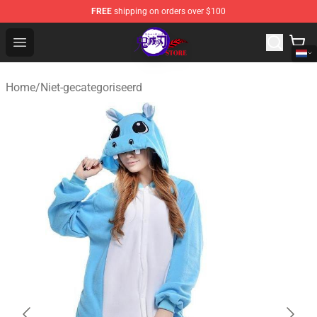
FREE
shipping on orders over $100
Kimetsu no Yaiba Store - Official Kimetsu no Yaiba Mer
Open menu
Home
/
Niet-gecategoriseerd