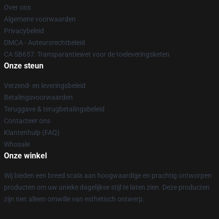
Over ons
Algemene voorwaarden
Privacybeleid
DMCA - Auteursrechtbeleid
CA SB657: Transparantiewet voor de toeleveringsketen
Onze steun
Verzend- en leveringsbeleid
Betalingsvoorwaarden
Teruggave & terugbetalingsbeleid
Contacteer ons
Klantenhulp (FAQ)
Whosale
Onze winkel
Wij bieden een breed scala aan hoogwaardige en prachtig ontworpen
producten om uw unieke dagelijkse stijl te laten zien. Deze producten
zijn niet alleen omwille van esthetisch ontwerp.