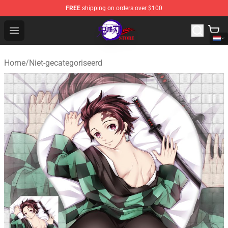
FREE
shipping on orders over $100
Kimetsu no Yaiba Store - Official Kimetsu no Yaiba Mer
Open menu
Home
/
Niet-gecategoriseerd