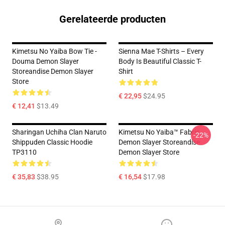
Gerelateerde producten
Kimetsu No Yaiba Bow Tie -
Sienna Mae T-Shirts – Every
Douma Demon Slayer
Body Is Beautiful Classic T-
Storeandise Demon Slayer
Shirt
Store
€ 22,95
$24.95
€ 12,41
$13.49
Sharingan Uchiha Clan Naruto
Kimetsu No Yaiba™ Fabric
-22%
Shippuden Classic Hoodie
Demon Slayer Storeandise
TP3110
Demon Slayer Store
€ 35,83
$38.95
€ 16,54
$17.98
Footer