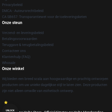
Privacybeleid
DMCA - Auteursrechtbeleid
CA SB657: Transparantiewet voor de toeleveringsketen
Onze steun
Verzend- en leveringsbeleid
Betalingsvoorwaarden
Teruggave & terugbetalingsbeleid
Contacteer ons
Klantenhulp (FAQ)
Whosale
Onze winkel
Wij bieden een breed scala aan hoogwaardige en prachtig ontworpen
producten om uw unieke dagelijkse stijl te laten zien. Deze producten
zijn niet alleen omwille van esthetisch ontwerp.
UNLOCK