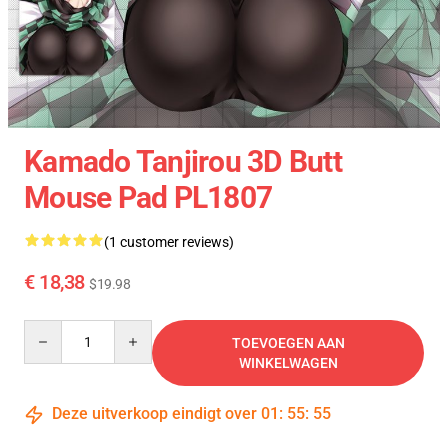
Kamado Tanjirou 3D Butt
Mouse Pad PL1807
(1 customer reviews)
€ 18,38
$19.98
Quantity
TOEVOEGEN AAN
WINKELWAGEN
Deze uitverkoop eindigt over
01
:
55
:
55