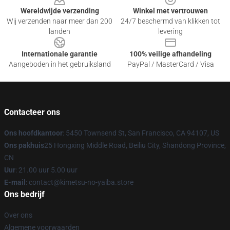
Wereldwijde verzending
Winkel met vertrouwen
Wij verzenden naar meer dan 200
24/7 beschermd van klikken tot
landen
levering
Internationale garantie
100% veilige afhandeling
Aangeboden in het gebruiksland
PayPal / MasterCard / Visa
Contacteer ons
Ons hoofdkantoor
: 5450 Townsend St, San Francisco, CA 94107, US
Ons pakhuis
25 Hongxing Middle Road, Beiliu City, Shandong Province,
CN
Uur
: 21.00 uur 5.00 uur
E-mail
: contact@kimetsu-no-yaiba.store
Ons bedrijf
Over ons
Algemene voorwaarden