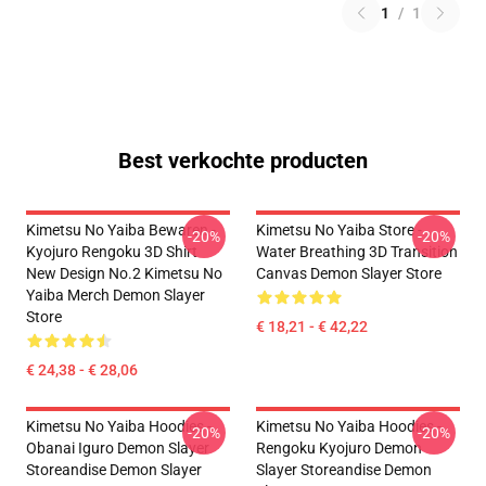
1
/
1
Best verkochte producten
Kimetsu No Yaiba Bewaren -
Kimetsu No Yaiba Store -
-20%
-20%
Kyojuro Rengoku 3D Shirt
Water Breathing 3D Transition
New Design No.2 Kimetsu No
Canvas Demon Slayer Store
Yaiba Merch Demon Slayer
Store
€ 18,21 - € 42,22
€ 24,38 - € 28,06
Kimetsu No Yaiba Hoodies -
Kimetsu No Yaiba Hoodies -
-20%
-20%
Obanai Iguro Demon Slayer
Rengoku Kyojuro Demon
Storeandise Demon Slayer
Slayer Storeandise Demon