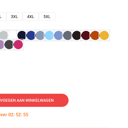
L
3XL
4XL
5XL
VOEGEN AAN WINKELWAGEN
over
02
:
52
:
54