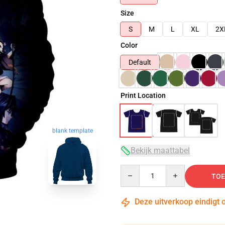
Size
S
M
L
XL
2X
Color
Default
Print Location
blank template
Bekijk maattabel
Quantity
TOE
Deze uitverkoop eindigt 