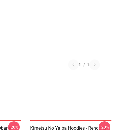
1
/
1
-20%
-20%
Obanai
Kimetsu No Yaiba Hoodies - Rengoku