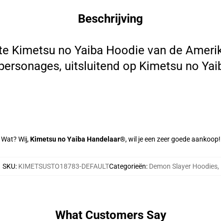
Beschrijving
te Kimetsu no Yaiba Hoodie van de Ameri
 personages, uitsluitend op Kimetsu no Yai
Wat? Wij,
Kimetsu no Yaiba Handelaar®
, wil je een zeer goede aankoop!
SKU
:
KIMETSUSTO18783-DEFAULT
Categorieën
:
Demon Slayer Hoodies
,
What Customers Say