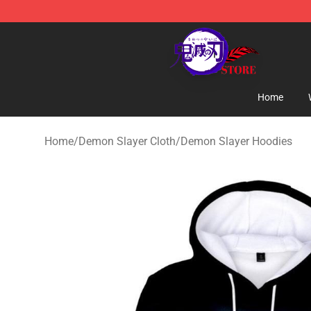
Kimetsu no Yaiba Store - Official Kimetsu no Yaiba M
Home
Home
/
Demon Slayer Cloth
/
Demon Slayer Hoodies