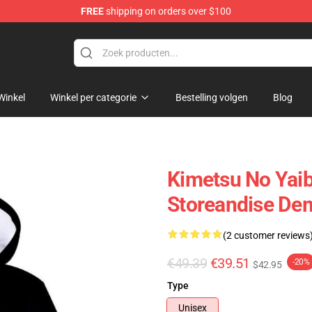
FREE
shipping on orders over $100
erchandise Shop
Winkel
Winkel per categorie
Bestelling volgen
Blog
Kimetsu No Yai
Storeandise Dem
(2 customer reviews
€49.39
€39.51
-20%
$42.95
Type
Unisex