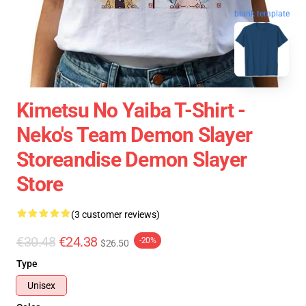
blank template
Kimetsu No Yaiba T-Shirt -
Neko's Team Demon Slayer
Storeandise Demon Slayer
Store
(3 customer reviews)
€30.48
€24.38
-20%
$26.50
Type
Unisex