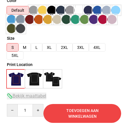
Color
Default
Size
S
M
L
XL
2XL
3XL
4XL
5XL
Print Location
Bekijk maattabel
Quantity
TOEVOEGEN AAN
WINKELWAGEN