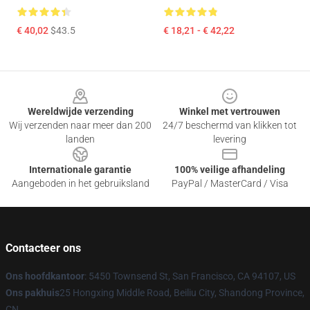
€ 40,02
$43.5
€ 18,21 - € 42,22
Footer
Wereldwijde verzending
Winkel met vertrouwen
Wij verzenden naar meer dan 200
24/7 beschermd van klikken tot
landen
levering
Internationale garantie
100% veilige afhandeling
Aangeboden in het gebruiksland
PayPal / MasterCard / Visa
Contacteer ons
Ons hoofdkantoor
: 5450 Townsend St, San Francisco, CA 94107, US
Ons pakhuis
25 Hongxing Middle Road, Beiliu City, Shandong Province,
CN