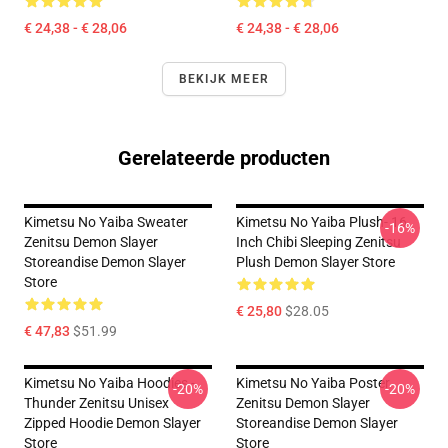
€ 24,38 - € 28,06
€ 24,38 - € 28,06
BEKIJK MEER
Gerelateerde producten
Kimetsu No Yaiba Sweater
Kimetsu No Yaiba Plush- 16
-16%
Zenitsu Demon Slayer
Inch Chibi Sleeping Zenitsu
Storeandise Demon Slayer
Plush Demon Slayer Store
Store
€ 25,80
$28.05
€ 47,83
$51.99
Kimetsu No Yaiba Hoodies -
Kimetsu No Yaiba Poster
-20%
-20%
Thunder Zenitsu Unisex
Zenitsu Demon Slayer
Zipped Hoodie Demon Slayer
Storeandise Demon Slayer
Store
Store