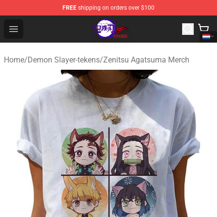
FREE
shipping on orders over $100
Kimetsu no Yaiba Store - Official Kimetsu no Yaiba Mer
Open menu
Home
/
Demon Slayer-tekens
/
Zenitsu Agatsuma Merch