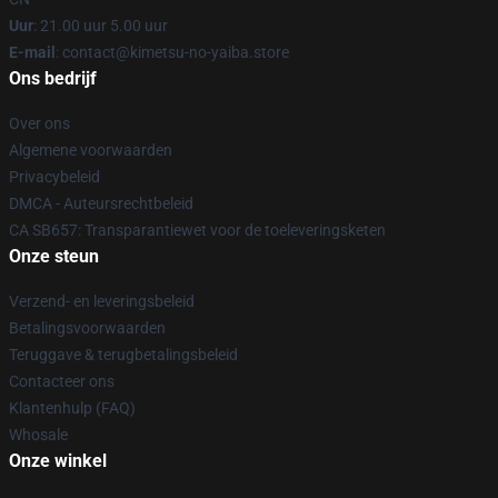
Uur
: 21.00 uur 5.00 uur
E-mail
: contact@kimetsu-no-yaiba.store
Ons bedrijf
Over ons
Algemene voorwaarden
Privacybeleid
DMCA - Auteursrechtbeleid
CA SB657: Transparantiewet voor de toeleveringsketen
Onze steun
Verzend- en leveringsbeleid
Betalingsvoorwaarden
Teruggave & terugbetalingsbeleid
Contacteer ons
Klantenhulp (FAQ)
Whosale
Onze winkel