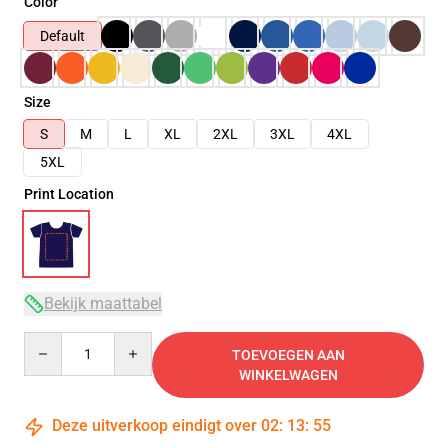
Color
Default
Size
S
M
L
XL
2XL
3XL
4XL
5XL
Print Location
Bekijk maattabel
Quantity
TOEVOEGEN AAN
WINKELWAGEN
Deze uitverkoop eindigt over
02
:
13
:
54