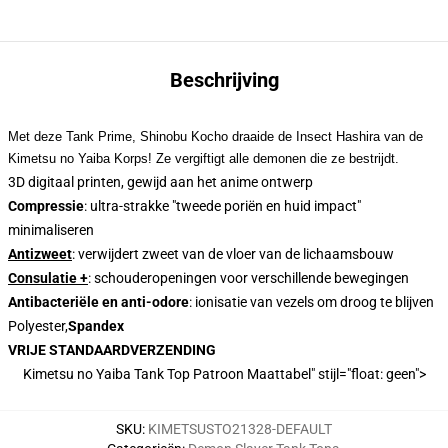
Beschrijving
Met deze Tank Prime, Shinobu Kocho draaide de Insect Hashira van de
Kimetsu no Yaiba Korps! Ze vergiftigt alle demonen die ze bestrijdt.
3D digitaal printen, gewijd aan het anime ontwerp
Compressie
: ultra-strakke "tweede poriën en huid impact"
minimaliseren
Antizweet
: verwijdert zweet van de vloer van de lichaamsbouw
Consulatie +
: schouderopeningen voor verschillende bewegingen
Antibacteriële en anti-odore
: ionisatie van vezels om droog te blijven
Polyester,
Spandex
VRIJE STANDAARDVERZENDING
Kimetsu no Yaiba Tank Top Patroon Maattabel" stijl="float: geen">
SKU
:
KIMETSUSTO21328-DEFAULT