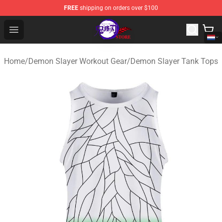
FREE
shipping on orders over $100
Kimetsu no Yaiba Store - Official Kimetsu no Yaiba Mer
Open menu
Home
/
Demon Slayer Workout Gear
/
Demon Slayer Tank Tops