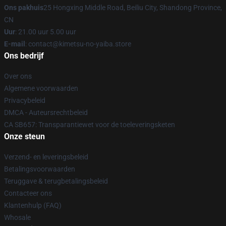
Ons pakhuis
25 Hongxing Middle Road, Beiliu City, Shandong Province,
CN
Uur
: 21.00 uur 5.00 uur
E-mail
: contact@kimetsu-no-yaiba.store
Ons bedrijf
Over ons
Algemene voorwaarden
Privacybeleid
DMCA - Auteursrechtbeleid
CA SB657: Transparantiewet voor de toeleveringsketen
Onze steun
Verzend- en leveringsbeleid
Betalingsvoorwaarden
Teruggave & terugbetalingsbeleid
Contacteer ons
Klantenhulp (FAQ)
Whosale