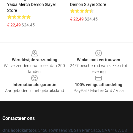
Yaiba Merch Demon Slayer
Demon Slayer Store
Store
€ 22,49
$24.45
€ 22,49
$24.45
Footer
Wereldwijde verzending
Winkel met vertrouwen
Wij verzenden naar meer dan 200
24/7 beschermd van klikken tot
landen
levering
Internationale garantie
100% veilige afhandeling
Aangeboden in het gebruiksland
PayPal / MasterCard / Visa
Contacteer ons
Ons hoofdkantoor
: 5450 Townsend St, San Francisco, CA 94107, US