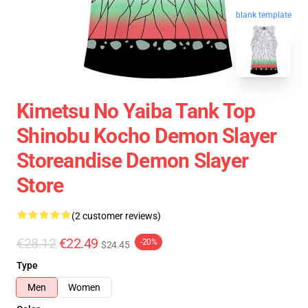
blank template
Kimetsu No Yaiba Tank Top
Shinobu Kocho Demon Slayer
Storeandise Demon Slayer
Store
(2 customer reviews)
€28.12
€22.49
-20%
$24.45
Type
Men
Women