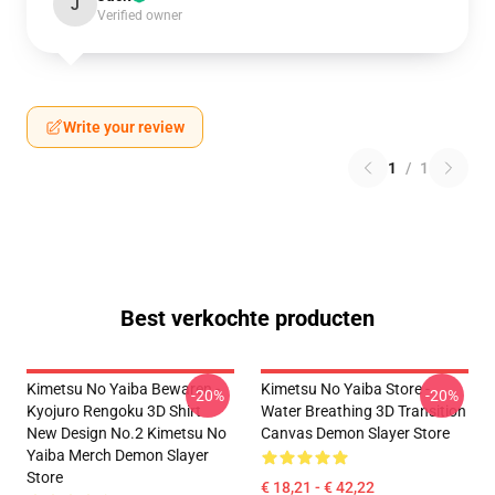
J
Verified owner
Write your review
1
/
1
Best verkochte producten
Kimetsu No Yaiba Bewaren -
Kimetsu No Yaiba Store -
-20%
-20%
Kyojuro Rengoku 3D Shirt
Water Breathing 3D Transition
New Design No.2 Kimetsu No
Canvas Demon Slayer Store
Yaiba Merch Demon Slayer
Store
€ 18,21 - € 42,22