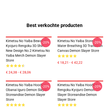
Best verkochte producten
Kimetsu No Yaiba Bewaren -
Kimetsu No Yaiba Store -
-20%
-20%
Kyojuro Rengoku 3D Shirt
Water Breathing 3D Transition
New Design No.2 Kimetsu No
Canvas Demon Slayer Store
Yaiba Merch Demon Slayer
Store
€ 18,21 - € 42,22
€ 24,38 - € 28,06
Kimetsu No Yaiba Hoodies -
Kimetsu No Yaiba Hoodies -
-20%
-20%
Obanai Iguro Demon Slayer
Rengoku Kyojuro Demon
Storeandise Demon Slayer
Slayer Storeandise Demon
Store
Slayer Store