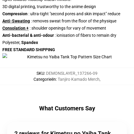
3D digital printing, trustworthy to the anime design
Compression
: ultra-tight "second pores and skin impact" reduce
Anti-Sweating
: removes sweat from the floor of the physique
Consolation +
: shoulder openings for vary of movement
Anti-bacterial & anti-odour
: ionisation of fibers to remain dry
Polyester,
Spandex
FREE STANDARD SHIPPING
SKU
:
DEMONSLAYER_137266-09
Categorieën
:
Tanjiro Kamado Merch
,
What Customers Say
2 reviews for Kimetsu no Yaiba Tank