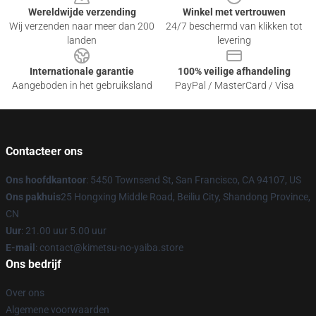
Wereldwijde verzending
Winkel met vertrouwen
Wij verzenden naar meer dan 200
24/7 beschermd van klikken tot
landen
levering
Internationale garantie
100% veilige afhandeling
Aangeboden in het gebruiksland
PayPal / MasterCard / Visa
Contacteer ons
Ons hoofdkantoor
: 5450 Townsend St, San Francisco, CA 94107, US
Ons pakhuis
25 Hongxing Middle Road, Beiliu City, Shandong Province,
CN
Uur
: 21.00 uur 5.00 uur
E-mail
: contact@kimetsu-no-yaiba.store
Ons bedrijf
Over ons
Algemene voorwaarden