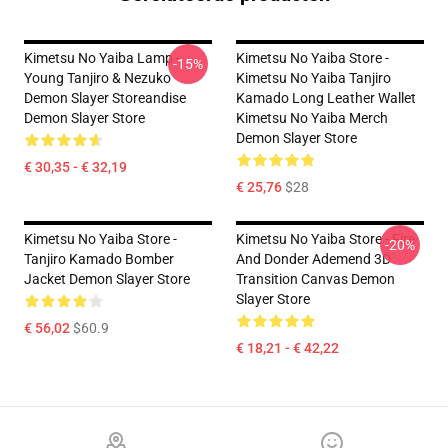
Kimetsu No Yaiba Lamp -
Kimetsu No Yaiba Store -
-15%
Young Tanjiro & Nezuko
Kimetsu No Yaiba Tanjiro
Demon Slayer Storeandise
Kamado Long Leather Wallet
Demon Slayer Store
Kimetsu No Yaiba Merch
Demon Slayer Store
€ 30,35 - € 32,19
€ 25,76
$28
Kimetsu No Yaiba Store -
Kimetsu No Yaiba Store - Fire
-20%
Tanjiro Kamado Bomber
And Donder Ademend 3D
Jacket Demon Slayer Store
Transition Canvas Demon
Slayer Store
€ 56,02
$60.9
€ 18,21 - € 42,22
Footer