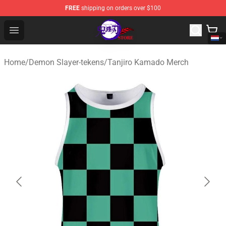
FREE
shipping on orders over $100
Kimetsu no Yaiba Store - Official Kimetsu no Yaiba Mer
Open menu
Home
/
Demon Slayer-tekens
/
Tanjiro Kamado Merch