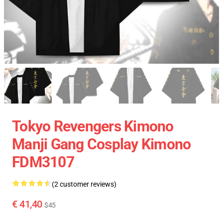
Tokyo Revengers Kimono
Manji Gang Cosplay Kimono
FDM3107
(2 customer reviews)
€ 41,40
$45