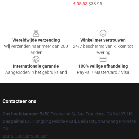
€ 35,83
$38.95
Footer
Wereldwijde verzending
Winkel met vertrouwen
Wij verzenden naar meer dan 200
24/7 beschermd van klikken tot
landen
levering
Internationale garantie
100% veilige afhandeling
Aangeboden in het gebruiksland
PayPal / MasterCard / Visa
Contacteer ons
Ons hoofdkantoor
: 5450 Townsend St, San Francisco, CA 94107, US
Ons pakhuis
25 Hongxing Middle Road, Beiliu City, Shandong Province,
CN
Uur
: 21.00 uur 5.00 uur