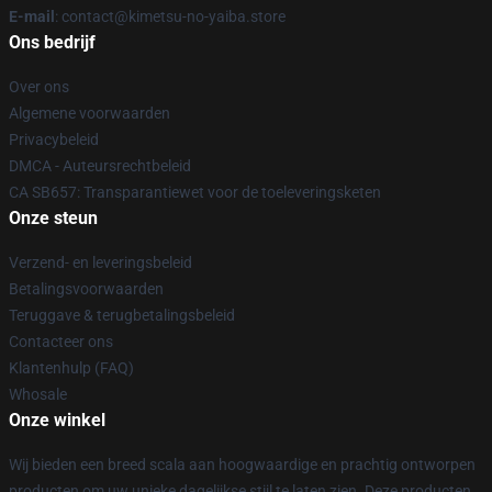
E-mail
: contact@kimetsu-no-yaiba.store
Ons bedrijf
Over ons
Algemene voorwaarden
Privacybeleid
DMCA - Auteursrechtbeleid
CA SB657: Transparantiewet voor de toeleveringsketen
Onze steun
Verzend- en leveringsbeleid
Betalingsvoorwaarden
Teruggave & terugbetalingsbeleid
Contacteer ons
Klantenhulp (FAQ)
Whosale
Onze winkel
Wij bieden een breed scala aan hoogwaardige en prachtig ontworpen
producten om uw unieke dagelijkse stijl te laten zien. Deze producten