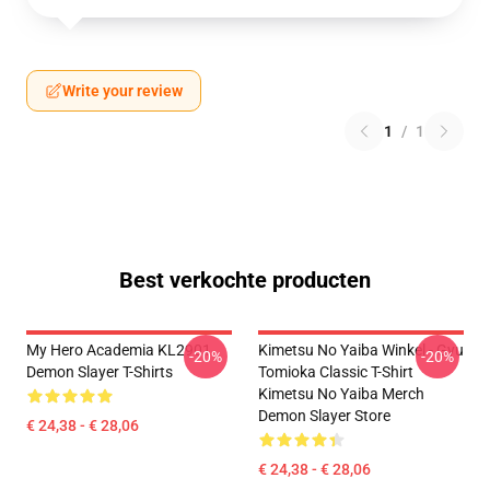
Write your review
1
/
1
Best verkochte producten
My Hero Academia KL2901
Kimetsu No Yaiba Winkel - Gyu
-20%
-20%
Demon Slayer T-Shirts
Tomioka Classic T-Shirt
Kimetsu No Yaiba Merch
Demon Slayer Store
€ 24,38 - € 28,06
€ 24,38 - € 28,06