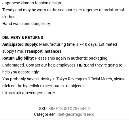
Japanese kimono fashion design
Trendy and may be worn to the seashore, get together or as informal
clothes.
Hand wash and dangle dry.
DELIVERY & RETURNS
Anticipated Supply:
Manufacturing time is 7-10 days. Estimated
supply time:
Transport Instances
Return Eligibility:
Please ship again in authentic packaging,
undamaged. Contact our help employees
HERE
and they're going to
help you accordingly.
You probably have curiosity in Tokyo Revengers Official Merch, please
click on the hyperlink to seek out extra objects:
https://tokyorevengers.store/
SKU
:
KIMETSUSTO75754-09
Categorieën
:
Niet-gecategoriseerd
,