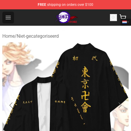
FREE
shipping on orders over $100
Kimetsu no Yaiba Store - Official Kimetsu no Yaiba Mer
Open menu
Home
/
Niet-gecategoriseerd