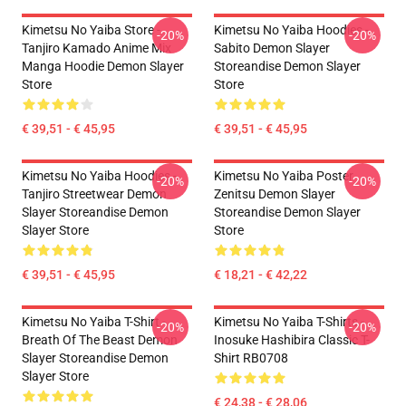
Kimetsu No Yaiba Store -
Kimetsu No Yaiba Hoodies -
-20%
-20%
Tanjiro Kamado Anime Mix
Sabito Demon Slayer
Manga Hoodie Demon Slayer
Storeandise Demon Slayer
Store
Store
€ 39,51 - € 45,95
€ 39,51 - € 45,95
Kimetsu No Yaiba Hoodies -
Kimetsu No Yaiba Poster
-20%
-20%
Tanjiro Streetwear Demon
Zenitsu Demon Slayer
Slayer Storeandise Demon
Storeandise Demon Slayer
Slayer Store
Store
€ 39,51 - € 45,95
€ 18,21 - € 42,22
Kimetsu No Yaiba T-Shirt -
Kimetsu No Yaiba T-Shirts -
-20%
-20%
Breath Of The Beast Demon
Inosuke Hashibira Classic T-
Slayer Storeandise Demon
Shirt RB0708
Slayer Store
€ 24,38 - € 28,06