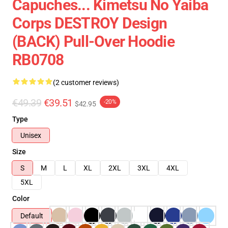
Capuches... Kimetsu No Yaiba
Corps DESTROY Design
(BACK) Pull-Over Hoodie
RB0708
(2 customer reviews)
€49.39
€39.51
-20%
$42.95
Type
Unisex
Size
S
M
L
XL
2XL
3XL
4XL
5XL
Color
Default