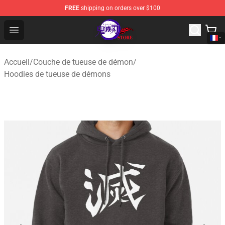
FREE
shipping on orders over $100
Kimetsu no Yaiba Store - Official Kimetsu no Yaiba Mer
Open menu
Accueil
/
Couche de tueuse de démon
/
Hoodies de tueuse de démons