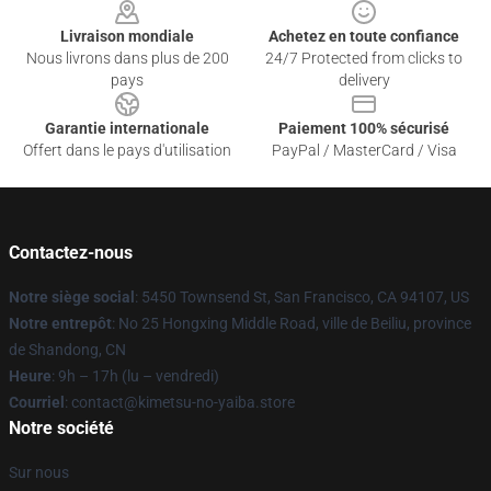
Livraison mondiale
Achetez en toute confiance
Nous livrons dans plus de 200
24/7 Protected from clicks to
pays
delivery
Garantie internationale
Paiement 100% sécurisé
Offert dans le pays d'utilisation
PayPal / MasterCard / Visa
Contactez-nous
Notre siège social
: 5450 Townsend St, San Francisco, CA 94107, US
Notre entrepôt
: No 25 Hongxing Middle Road, ville de Beiliu, province
de Shandong, CN
Heure
: 9h – 17h (lu – vendredi)
Courriel
: contact@kimetsu-no-yaiba.store
Notre société
Sur nous