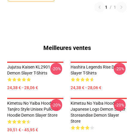
1
/
1
Meilleures ventes
Jujutsu Kaisen KL2901
Hashira Legends Rise Demon
-20%
-20%
Demon Slayer T-Shirts
Slayer T-Shirts
24,38 € - 28,06 €
24,38 € - 28,06 €
Kimetsu No Yaiba Hoodies -
Kimetsu No Yaiba Hoodies -
-20%
-20%
Tanjiro Style Unisex Pullover
Japanese Logo Demon Slayer
Hoodie Demon Slayer Store
Storeandise Demon Slayer
Store
39,51 € - 45,95 €