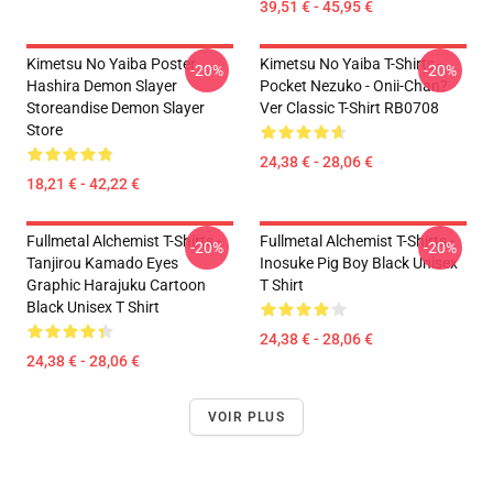
39,51 € - 45,95 €
Kimetsu No Yaiba Poster
Kimetsu No Yaiba T-Shirts -
-20%
-20%
Hashira Demon Slayer
Pocket Nezuko - Onii-Chan?
Storeandise Demon Slayer
Ver Classic T-Shirt RB0708
Store
24,38 € - 28,06 €
18,21 € - 42,22 €
Fullmetal Alchemist T-Shirts -
Fullmetal Alchemist T-Shirts -
-20%
-20%
Tanjirou Kamado Eyes
Inosuke Pig Boy Black Unisex
Graphic Harajuku Cartoon
T Shirt
Black Unisex T Shirt
24,38 € - 28,06 €
24,38 € - 28,06 €
VOIR PLUS