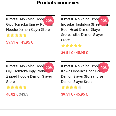
Produits connexes
Kimetsu No Yaiba Hoodies -
Kimetsu No Yaiba Hoodies -
-20%
-20%
Giyu Tomioka Unisex Pullover
Inosuke Hashibira Streetwear
Hoodie Demon Slayer Store
Boar Head Demon Slayer
Storeandise Demon Slayer
Store
39,51 € - 45,95 €
39,51 € - 45,95 €
Kimetsu No Yaiba Hoodies -
Kimetsu No Yaiba Hoodies -
-20%
-20%
Giyu Tomioka Ugly Christmas
Kawaii Inosuke Boar Head
Zipped Hoodie Demon Slayer
Demon Slayer Storeandise
Store
Demon Slayer Store
40,02 €
$43.5
39,51 € - 45,95 €
Footer