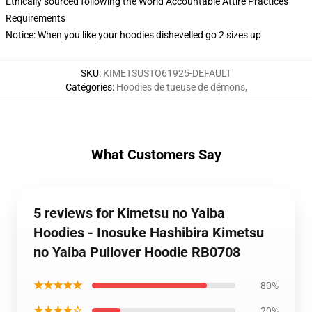
Ethically sourced following the World Accountable Attire Practices
Requirements
Notice: When you like your hoodies dishevelled go 2 sizes up
SKU
:
KIMETSUSTO61925-DEFAULT
Catégories
:
Hoodies de tueuse de démons
,
What Customers Say
5 reviews for Kimetsu no Yaiba
Hoodies - Inosuke Hashibira Kimetsu
no Yaiba Pullover Hoodie RB0708
★★★★★
80%
★★★★☆
20%