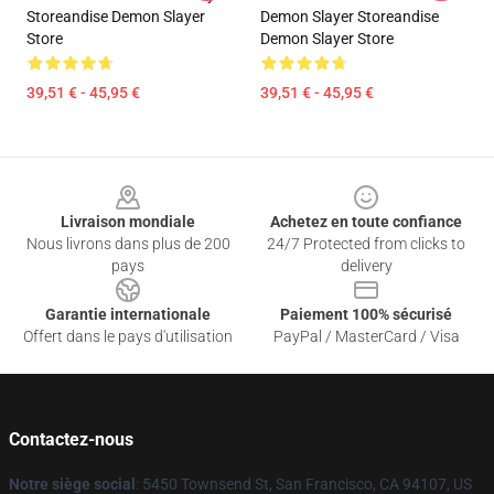
Storeandise Demon Slayer
Demon Slayer Storeandise
Store
Demon Slayer Store
39,51 € - 45,95 €
39,51 € - 45,95 €
Footer
Livraison mondiale
Achetez en toute confiance
Nous livrons dans plus de 200
24/7 Protected from clicks to
pays
delivery
Garantie internationale
Paiement 100% sécurisé
Offert dans le pays d'utilisation
PayPal / MasterCard / Visa
Contactez-nous
Notre siège social
: 5450 Townsend St, San Francisco, CA 94107, US