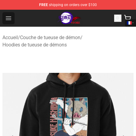
FREE
shipping on orders over $100
Kimetsu no Yaiba Store - Official Kimetsu no Yaiba Mer
Open menu
Accueil
/
Couche de tueuse de démon
/
Hoodies de tueuse de démons