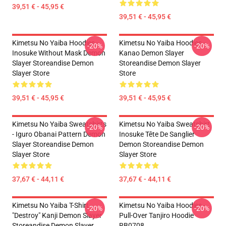
39,51 € - 45,95 €
39,51 € - 45,95 €
Kimetsu No Yaiba Hoodies -
Kimetsu No Yaiba Hoodies -
-20%
-20%
Inosuke Without Mask Demon
Kanao Demon Slayer
Slayer Storeandise Demon
Storeandise Demon Slayer
Slayer Store
Store
39,51 € - 45,95 €
39,51 € - 45,95 €
Kimetsu No Yaiba Sweatshirts
Kimetsu No Yaiba Sweatshirt
-20%
-20%
- Iguro Obanai Pattern Demon
Inosuke Tête De Sanglier
Slayer Storeandise Demon
Demon Storeandise Demon
Slayer Store
Slayer Store
37,67 € - 44,11 €
37,67 € - 44,11 €
Kimetsu No Yaiba T-Shirt -
Kimetsu No Yaiba Hoodies -
-20%
-20%
"Destroy" Kanji Demon Slayer
Pull-Over Tanjiro Hoodie
Storeandise Demon Slayer
RB0708