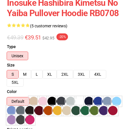
Inosuke Hashibira Kimetsu No
Yaiba Pullover Hoodie RB0708
(5 customer reviews)
€49.39
€39.51
-20%
$42.95
Type
Unisex
Size
S
M
L
XL
2XL
3XL
4XL
5XL
Color
Default