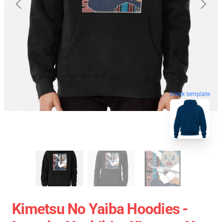
blank template
Kimetsu No Yaiba Hoodies -