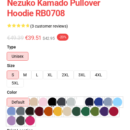
Nezuko Kamado Pullover
Hoodie RB0708
(3 customer reviews)
€49.39
€39.51
-20%
$42.95
Type
Unisex
Size
S
M
L
XL
2XL
3XL
4XL
5XL
Color
Default