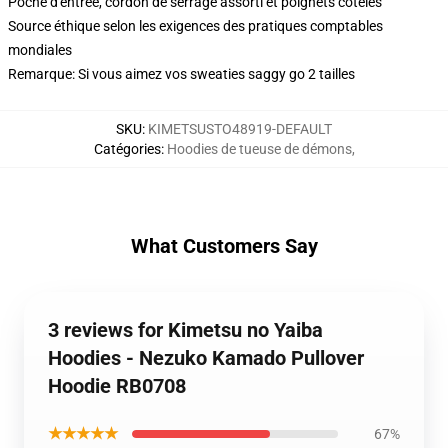
Poche d'entrée, cordon de serrage assorti et poignets côtelés
Source éthique selon les exigences des pratiques comptables
mondiales
Remarque: Si vous aimez vos sweaties saggy go 2 tailles
SKU
:
KIMETSUSTO48919-DEFAULT
Catégories
:
Hoodies de tueuse de démons
,
What Customers Say
3 reviews for Kimetsu no Yaiba
Hoodies - Nezuko Kamado Pullover
Hoodie RB0708
★★★★★
67%