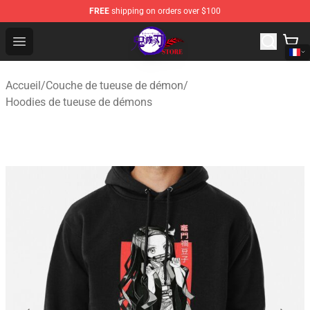
FREE
shipping on orders over $100
Kimetsu no Yaiba Store - Official Kimetsu no Yaiba Mer
Open menu
Accueil
/
Couche de tueuse de démon
/
Hoodies de tueuse de démons