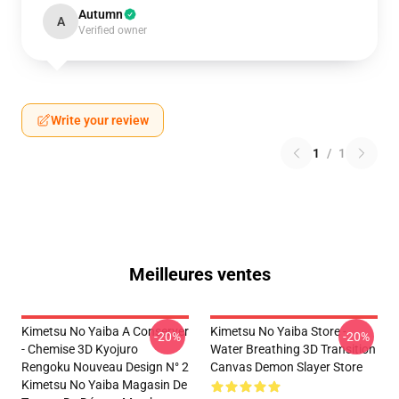
Autumn
A
Verified owner
Write your review
1
/
1
Meilleures ventes
Kimetsu No Yaiba A Conserver
Kimetsu No Yaiba Store -
-20%
-20%
- Chemise 3D Kyojuro
Water Breathing 3D Transition
Rengoku Nouveau Design N° 2
Canvas Demon Slayer Store
Kimetsu No Yaiba Magasin De