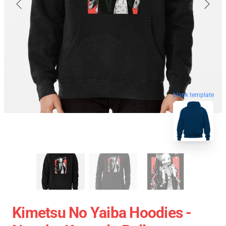
blank template
Kimetsu No Yaiba Hoodies -