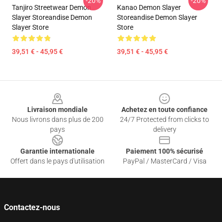
-20%
-20%
Tanjiro Streetwear Demon
Kanao Demon Slayer
Slayer Storeandise Demon
Storeandise Demon Slayer
Slayer Store
Store
39,51 € - 45,95 €
39,51 € - 45,95 €
Footer
Livraison mondiale
Achetez en toute confiance
Nous livrons dans plus de 200
24/7 Protected from clicks to
pays
delivery
Garantie internationale
Paiement 100% sécurisé
Offert dans le pays d'utilisation
PayPal / MasterCard / Visa
Contactez-nous